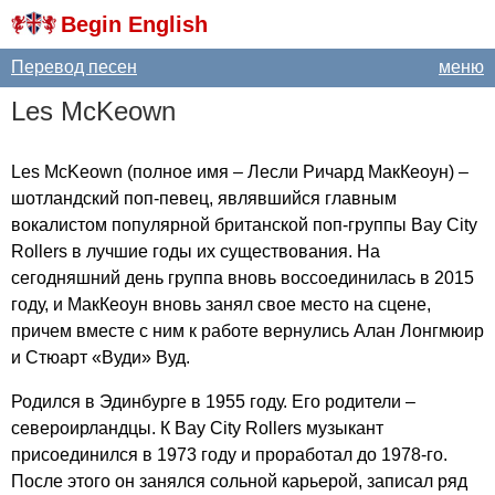
Begin English
Перевод песен
меню
Les
McKeown
Les
McKeown
(полное имя – Лесли Ричард МакКеоун) –
шотландский поп-певец, являвшийся главным
вокалистом популярной британской поп-группы
Bay
City
Rollers
в лучшие годы их существования. На
сегодняшний день группа вновь воссоединилась в 2015
году, и МакКеоун вновь занял свое место на сцене,
причем вместе с ним к работе вернулись Алан Лонгмюир
и Стюарт «Вуди» Вуд.
Родился в Эдинбурге в 1955 году. Его родители –
североирландцы. К
Bay
City
Rollers
музыкант
присоединился в 1973 году и проработал до 1978-го.
После этого он занялся сольной карьерой, записал ряд