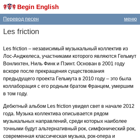
Begin English
Перевод песен
меню
Les
friction
Les
friction
– независимый музыкальный коллектив из
Лос-Анджелеса, участниками которого являются Гельмут
Вонлихтен, Ниль Финк и Пэинт. Основан в 2001 году
вскоре после прекращения существования
предыдущего проекта Гельмута в 2010 году – это была
коллаборация с его родным братом Францем, умершим
в том году.
Дебютный альбом
Les
friction
увидел свет в начале 2012
года. Музыка коллектива описывается рядом
музыкальных направлений, среди которых наиболее
точными будут альтернативный рок, симфонический рок,
современная классическая музыка, рок-опера и