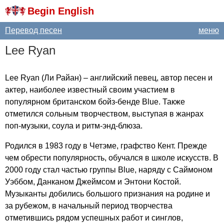
Begin English
Перевод песен
меню
Lee
Ryan
Lee
Ryan
(Ли Райан) – английский певец, автор песен и
актер, наиболее известный своим участием в
популярном британском бойз-бенде
Blue
. Также
отметился сольным творчеством, выступая в жанрах
поп-музыки, соула и ритм-энд-блюза.
Родился в 1983 году в Четэме, графство Кент. Прежде
чем обрести популярность, обучался в школе искусств. В
2000 году стал частью группы
Blu
е, наряду с Саймоном
Уэббом, Данканом Джеймсом и Энтони Костой.
Музыканты добились большого признания на родине и
за рубежом, в начальный период творчества
отметившись рядом успешных работ и синглов,