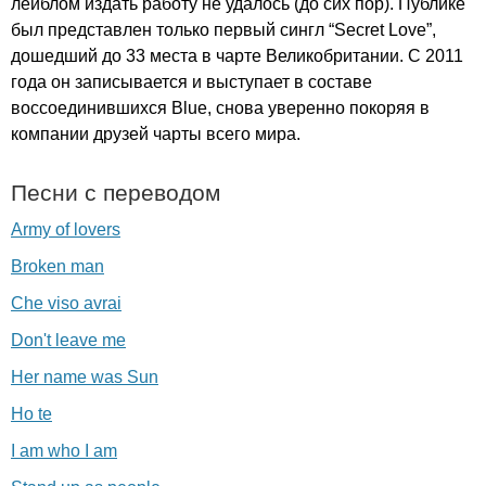
лейблом издать работу не удалось (до сих пор). Публике
был представлен только первый сингл “
Secret
Love
”,
дошедший до 33 места в чарте Великобритании. С 2011
года он записывается и выступает в составе
воссоединившихся
Blue
, снова уверенно покоряя в
компании друзей чарты всего мира.
Песни с переводом
Army of lovers
Broken man
Che viso avrai
Don't leave me
Her name was Sun
Ho te
I am who I am