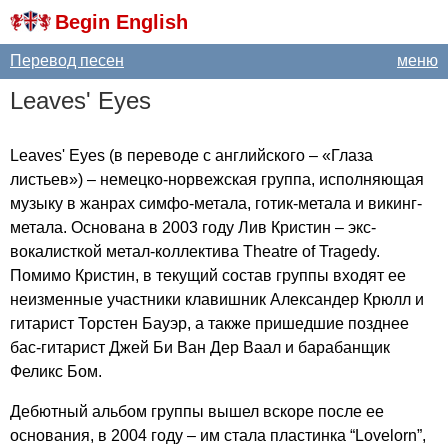
Begin English
Перевод песен
меню
Leaves'
Eyes
Leaves'
Eyes
(в переводе с английского – «Глаза
листьев») – немецко-норвежская группа, исполняющая
музыку в жанрах симфо-метала, готик-метала и викинг-
метала. Основана в 2003 году Лив Кристин – экс-
вокалисткой метал-коллектива
Theatre
of
Tragedy
.
Помимо Кристин, в текущий состав группы входят ее
неизменные участники клавишник Александер Крюлл и
гитарист Торстен Бауэр, а также пришедшие позднее
бас-гитарист Джей Би Ван Дер Ваал и барабанщик
Феликс Бом.
Дебютный альбом группы вышел вскоре после ее
основания, в 2004 году – им стала пластинка “
Lovelorn
”,