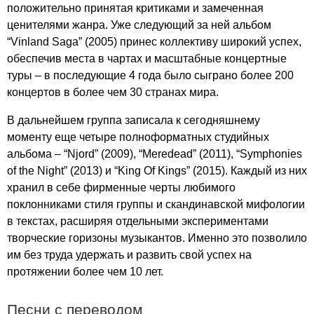
положительно принятая критиками и замеченная
ценителями жанра. Уже следующий за ней альбом
“
Vinland
Saga
” (2005) принес коллективу широкий успех,
обеспечив места в чартах и масштабные концертные
туры – в последующие 4 года было сыграно более 200
концертов в более чем 30 странах мира.
В дальнейшем группа записала к сегодняшнему
моменту еще четыре полноформатных студийных
альбома – “
Njord
” (2009), “
Meredead
” (2011), “
Symphonies
of
the
Night
” (2013) и “
King
Of
Kings
” (2015). Каждый из них
хранил в себе фирменные черты любимого
поклонниками стиля группы и скандинавской мифологии
в текстах, расширяя отдельными экспериментами
творческие горизоны музыкантов. Именно это позволило
им без труда удержать и развить свой успех на
протяжении более чем 10 лет.
Песни с переводом