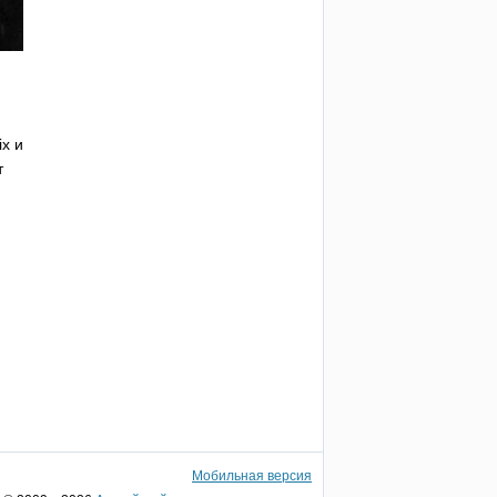
ix
и
т
Мобильная версия