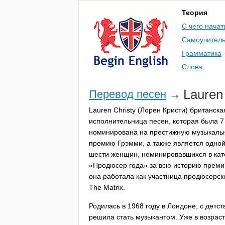
Теория
С чего начат
Самоучител
Грамматика
Слова
Lauren
Перевод песен
→
Lauren
Christy
(Лорен Кристи) британска
исполнительница песен, которая была 7
номинирована на престижную музыкаль
премию Грэмми, а также является одной
шести женщин, номинировавшихся в кат
«Продюсер года» за всю историю преми
она работала как участница продюсерск
The
Matrix
.
Родилась в 1968 году в Лондоне, с детст
решила стать музыкантом. Уже в возраст