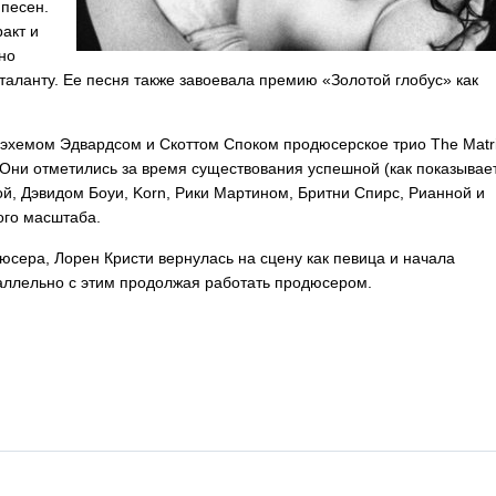
 песен.
акт и
но
аланту. Ее песня также завоевала премию «Золотой глобус» как
рэхемом Эдвардсом и Скоттом Споком продюсерское трио
The
Matr
 Они отметились за время существования успешной (как показывае
ой, Дэвидом Боуи,
Korn
, Рики Мартином, Бритни Спирс, Рианной и
ого масштаба.
юсера, Лорен Кристи вернулась на сцену как певица и начала
аллельно с этим продолжая работать продюсером.