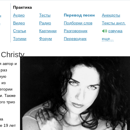
Практика
ь
Аудио
Тесты
Перевод песен
Анекдоты
ь
Видео
Радио
Подборки слов
Тексты англ.
Статьи
Картинки
Разговорник
озвучка
Топики
Форум
Переводчик
еще...
Christy
я автор и
 раз
ную
 из
егории
и. Также
ого трио
ва
е 19 лет