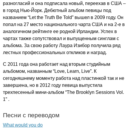
разногласий и она подписала новый, переехав в США –
в город Нью-Йорк. Дебютный альбом певицы под
названием “
Let
the
Truth
Be
Told
” вышел в 2009 году. Он
попал на 27 место национального чарта США и на 2-е в
аналогичном рейтинге ее родной Ирландии. Успех в
чартах также сопутствовал и выпущенным синглам с
альбома. За свою работу Лаура Изибор получила ряд
лестных профессиональных откликов и наград.
С 2011 года она работает над вторым студийным
альбомом, названным “
Love
,
Learn
,
Live
”. К
сегодняшнему моменту работа над пластинкой так и не
завершена, но в 2012 году певица выпустила
трехпесенный мини-альбом “
The
Brooklyn
Sessions
Vol
.
1” .
Песни с переводом
What would you do