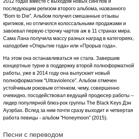
2012 годах вместе с выходом новых синглов и
последующим релизом второго альбома, названного
“
Born
to
Die
”. Альбом получил смешанные отзывы
критиков, но отличился колоссальными продажами и
завоевал первую строчку чартов аж в 11 странах мира.
Сама Лана получила массу разных наград в категориях,
наподобие «Открытие года» или «Прорыв года».
На этом она останавливаться не стала. Завершив
концертные турне в поддержку второй полноформатной
работы, уже в 2014 году она выпускает новый
полноформатник “
Ultraviolence
”. Альбом отмечен
устойчивым роковым оттенком, чему, совершенно
очевидно, посодействовал ведущий продюсер работы –
лидер популярной блюз-рок группы
The
Black
Keys
Дэн
Ауэрбах. Вслед за ним почти сразу выходит и четвертая
работа певицы - альбом “
Honeymoon
” (2015).
Песни с переводом