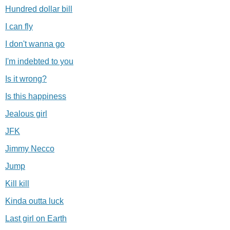
Hundred dollar bill
I can fly
I don't wanna go
I'm indebted to you
Is it wrong?
Is this happiness
Jealous girl
JFK
Jimmy Necco
Jump
Kill kill
Kinda outta luck
Last girl on Earth