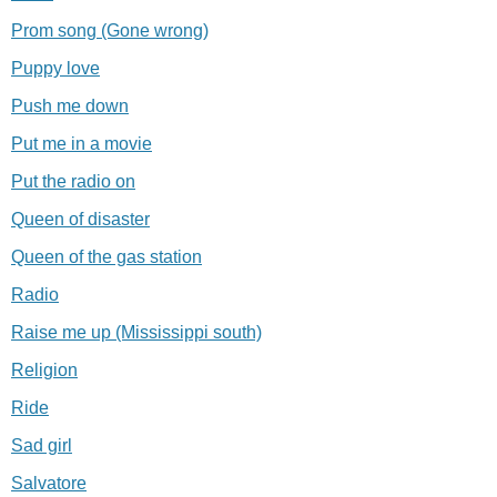
Prom song (Gone wrong)
Puppy love
Push me down
Put me in a movie
Put the radio on
Queen of disaster
Queen of the gas station
Radio
Raise me up (Mississippi south)
Religion
Ride
Sad girl
Salvatore