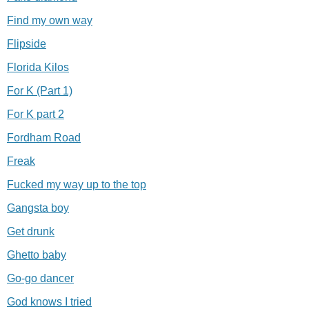
Find my own way
Flipside
Florida Kilos
For K (Part 1)
For K part 2
Fordham Road
Freak
Fucked my way up to the top
Gangsta boy
Get drunk
Ghetto baby
Go-go dancer
God knows I tried