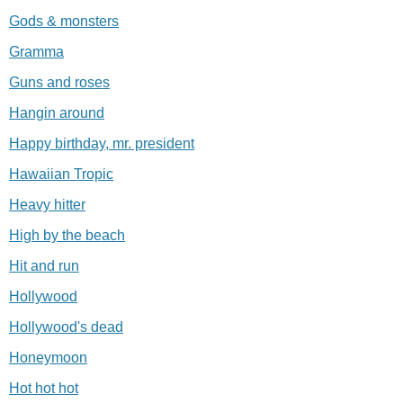
Gods & monsters
Gramma
Guns and roses
Hangin around
Happy birthday, mr. president
Hawaiian Tropic
Heavy hitter
High by the beach
Hit and run
Hollywood
Hollywood's dead
Honeymoon
Hot hot hot