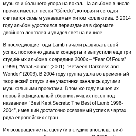
музыке и большего упора на вокал. На альбоме в числе
прочих имеется песня "
G
ó
recki
", которая и сегодня
считается самым узнаваемым хитом коллектива. В 2014
году альбом удостоился переиздания в формате
двойного лонгплея и увидел свет на виниле.
В последующие годы
Lamb
начали развивать свой
успех, постоянно давали концерты и выпустили еще три
студийных альбома к середине 2000х – “
Fear
Of
Fours
”
(1999), “
What
Sound
” (2001), “
Between
Darkness
and
Wonder
” (2003). В 2004 году группа ушла во временный
творческий отпуск и ее участники занялись другими
музыкальными проектами. В том же году вышел их
первый официальный сборник лучших песен под
названием “
Best
Kept
Secrets
:
The
Best
of
Lamb
1996-
2004”, имевший достаточно осязаемый успех в чартах
ряда европейских стран.
Их возвращение на сцену (и в студию впоследствии)