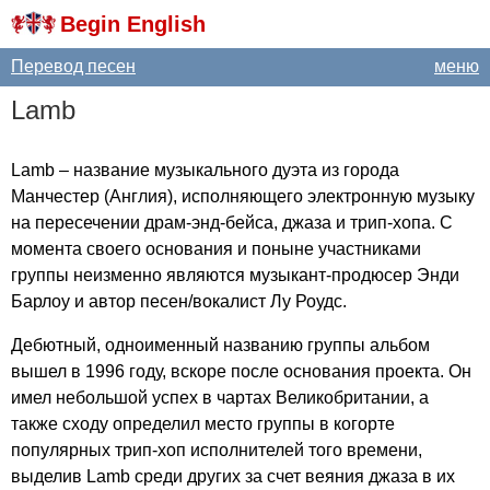
Begin English
Перевод песен
меню
Lamb
Lamb
– название музыкального дуэта из города
Манчестер (Англия), исполняющего электронную музыку
на пересечении драм-энд-бейса, джаза и трип-хопа. С
момента своего основания и поныне участниками
группы неизменно являются музыкант-продюсер Энди
Барлоу и автор песен/вокалист Лу Роудс.
Дебютный, одноименный названию группы альбом
вышел в 1996 году, вскоре после основания проекта. Он
имел небольшой успех в чартах Великобритании, а
также сходу определил место группы в когорте
популярных трип-хоп исполнителей того времени,
выделив
Lamb
среди других за счет веяния джаза в их