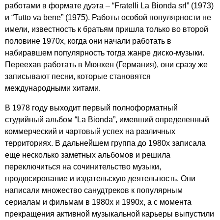
работами в формате дуэта – “
Fratelli
La
Bionda
srl
” (1973)
и “
Tutto
va
bene
” (1975). Работы особой популярности не
имели, известность к братьям пришла только во второй
половине 1970х, когда они начали работать в
набиравшем популярность тогда жанре диско-музыки.
Переехав работать в Мюнхен (Германия), они сразу же
записывают песни, которые становятся
международными хитами.
В 1978 году выходит первый полноформатный
студийный альбом “
La
Bionda
”, имевший определенный
коммерческий и чартовый успех на различных
территориях. В дальнейшем группа до 1980х записала
еще несколько заметных альбомов и решила
переключиться на сочинительство музыки,
продюсирование и издательскую деятельность. Они
написали множество санудтреков к популярным
сериалам и фильмам в 1980х и 1990х, а с момента
прекращения активной музыкальной карьеры выпустили