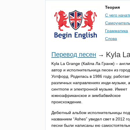
Теория
С чего начат
Самоучител
Грамматика
Слова
Kyla
L
Перевод песен
→
Kyla
La
Grange
(Кайла Ла Гранж) – англ
автор и исполнительница песен из горо
Уотфорд. Родилась в 1986 году, работае
различных направлениях инди-музыки, а
синтпопе и электронной музыке. Имеет
южноафриканское и зимбабвийское
происхождение.
Дебютный альбом исполнительницы под
названием “
Ashes
” увидел свет в 2012 го
песни были написаны ею самостоятельн