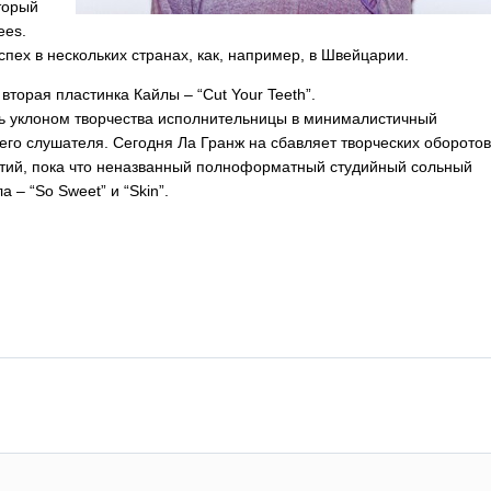
оторый
ees
.
пех в нескольких странах, как, например, в Швейцарии.
вторая пластинка Кайлы – “
Cut
Your
Teeth
”.
сь уклоном творчества исполнительницы в минималистичный
его слушателя. Сегодня Ла Гранж на сбавляет творческих оборотов
ретий, пока что неназванный полноформатный студийный сольный
а – “
So
Sweet
” и “
Skin
”.