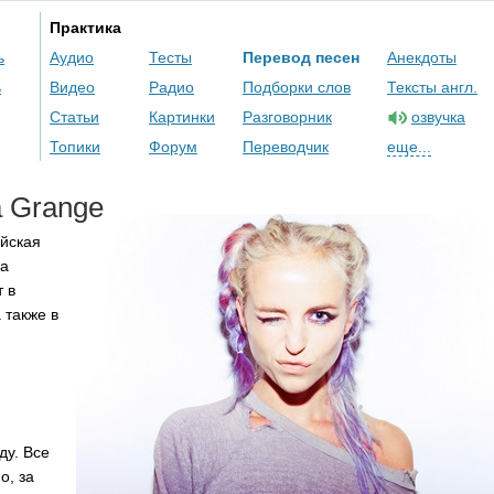
Практика
ь
Аудио
Тесты
Перевод песен
Анекдоты
ь
Видео
Радио
Подборки слов
Тексты англ.
Статьи
Картинки
Разговорник
озвучка
Топики
Форум
Переводчик
еще...
a
Grange
ийская
да
т в
 также в
ду. Все
о, за