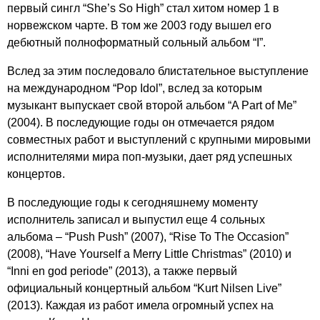
первый сингл “
She
’
s
So
High
” стал хитом номер 1 в
норвежском чарте. В том же 2003 году вышел его
дебютный полноформатный сольный альбом “
I
”.
Вслед за этим последовало блистательное выступление
на международном “
Pop
Idol
”, вслед за которым
музыкант выпускает свой второй альбом “
A
Part
of
Me
”
(2004). В последующие годы он отмечается рядом
совместных работ и выступлений с крупными мировыми
исполнителями мира поп-музыки, дает ряд успешных
концертов.
В последующие годы к сегодняшнему моменту
исполнитель записал и выпустил еще 4 сольных
альбома – “
Push
Push
” (2007), “
Rise
To
The
Occasion
”
(2008), “
Have
Yourself
a
Merry
Little
Christmas
” (2010) и
“
Inni
en
god
periode
” (2013), а также первый
официальный концертный альбом “
Kurt
Nilsen
Live
”
(2013). Каждая из работ имела огромный успех на