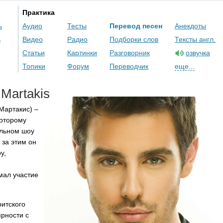
Практика
ь
Аудио
Тесты
Перевод песен
Анекдоты
ь
Видео
Радио
Подборки слов
Тексты англ.
Статьи
Картинки
Разговорник
озвучка
Топики
Форум
Переводчик
еще...
Martakis
Мартакис) –
которому
альном шоу
 за этим он
у,
мал участие
ритского
рности с