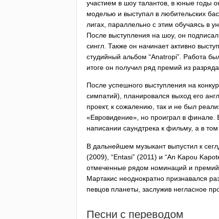
участием в шоу талантов, в юные годы о
моделью и выступал в любительских ба
лигах, параллельно с этим обучаясь в у
После выступления на шоу, он подписал 
сингл. Также он начинает активно высту
студийный альбом “
Anatropi
”. Работа бы
итоге он получил ряд премий из разряд
После успешного выступления на конкурс
симпатий), планировался выход его анг
проект, к сожалению, так и не был реал
«Евровидение», но проиграл в финале.
написании саундтрека к фильму, а в то
В дальнейшем музыкант выпустил к сег
(2009), “
Entasi
” (2011) и “
An
Kapou
Kapot
отмеченные рядом номинаций и премий н
Мартакис неоднократно признавался ра
певцов планеты, заслужив негласное про
Песни с переводом