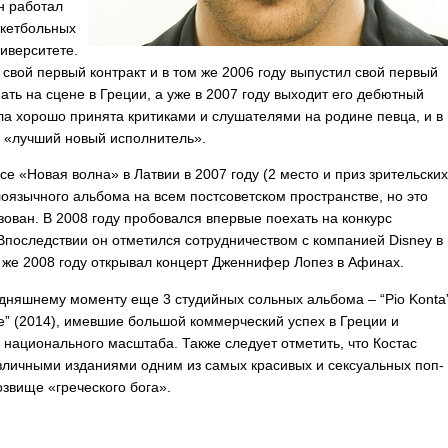
н работал
скетбольных
ниверситете.
свой первый контракт и в том же 2006 году выпустил свой первый
пать на сцене в Греции, а уже в 2007 году выходит его дебютный
ла хорошо принята критиками и слушателями на родине певца, и в
а «лучший новый исполнитель».
е «Новая волна» в Латвии в 2007 году (2 место и приз зрительских
лоязычного альбома на всем постсоветском пространстве, но это
изован. В 2008 году пробовался впервые поехать на конкурс
 Впоследствии он отметился сотрудничеством с компанией
Disney
в
м же 2008 году открывал концерт Дженнифер Лопез в Афинах.
лдняшнему моменту еще 3 студийных сольных альбома – “
Pio
Konta
e
” (2014), имевшие большой коммерческий успех в Греции и
ационального масштаба. Также следует отметить, что Костас
зличными изданиями одним из самых красивых и сексуальных поп-
звище «греческого бога».