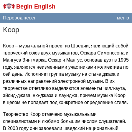
Begin English
Перевод песен
меню
Koop
Koop
– музыкальной проект из Швеции, являющий собой
творческий союз двух музыкантов, Оскара Симонссона и
Мангуса Зингмарка. Оскар и Мангус, основав дуэт в 1995
году, являются неизменными участниками коллектива по
сей день. Исполняет группа музыку на стыке джаза и
различных направлений электронной музыки. В их
творчестве отчетливо выделяются элементы чилл-аута,
эйсид-джаза, ню-джаза и лаунджа, причем музыка
Koop
в целом не попадает под конкретное определение стиля.
Творчество
Koop
отмечено музыкальными
специалистами и любимо большим числом слушателей.
В 2003 году они завоевали шведский национальный