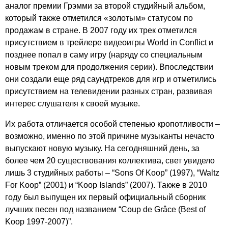
аналог премии Грэмми за второй студийный альбом,
который также отметился «золотым» статусом по
продажам в стране. В 2007 году их трек отметился
присутствием в трейлере видеоигры
World
in
Conflict
и
позднее попал в саму игру (наряду со специальным
новым треком для продолжения серии). Впоследствии
они создали еще ряд саундтреков для игр и отметились
присутствием на телевидении разных стран, развивая
интерес слушателя к своей музыке.
Их работа отличается особой степенью кропотливости –
возможно, именно по этой причине музыканты нечасто
выпускают новую музыку. На сегодняшний день, за
более чем 20 существования коллектива, свет увидело
лишь 3 студийных работы – “
Sons
Of
Koop
” (1997), “
Waltz
For
Koop
” (2001) и “
Koop
Islands
” (2007). Также в 2010
году был выпущен их первый официальный сборник
лучших песен под названием “
Coup
de
Gr
â
ce
(
Best
of
Koop
1997-2007)”.