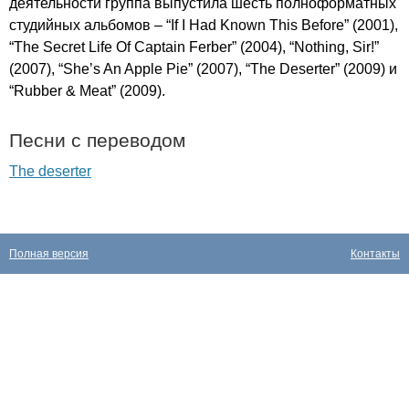
деятельности группа выпустила шесть полноформатных
студийных альбомов – “
If
I
Had
Known
This
Before
” (2001),
“
The
Secret
Life
Of
Captain
Ferber
” (2004), “
Nothing
,
Sir
!”
(2007), “
She
’
s
An
Apple
Pie
” (2007), “
The
Deserter
” (2009) и
“
Rubber
&
Meat
” (2009).
Песни с переводом
The deserter
Полная версия
Контакты