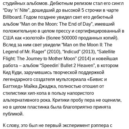
студийных альбомов. Дебютным релизом стал его сингл
“
Day
‘
n
’
Nite
”, дошедший до высокой 5 строчки в чарте
Billboard
. Годом позднее увидел свет его дебютный
альбом “
Man
on
the
Moon
:
The
End
of
Day
”, имевший
положительную в целом прессу и сертифицированный в
США как «золотой» (более 500000 проданных копий).
Вслед за ним свет увидели “
Man
on
the
Moon
II
:
The
Legend
of
Mr
.
Rager
” (2010), “
Indicud
” (2013), “
Satellite
Flight
:
The
Journey
to
Mother
Moon
” (2014) и новейшая
работа – альбом “
Speedin'
Bullet
2
Heaven
”, в котором
Кид Куди, заручившись творческой поддержкой
легендарного создателя мультсериала «Бивис и
Баттхед» Майка Джаджа, полностью отошел от
стилистики хип-хопа в пользу напористого
альтернативного рока. Критики пробу пера не оценили,
но в целом пластинка была благоприятно принята
публикой.
К слову, это был не первый эксперимент рэппера с