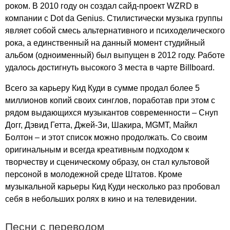
роком. В 2010 году он создал сайд-проект
WZRD
в
компании с
Dot
da
Genius
. Стилистически музыка группы
являет собой смесь альтернативного и психоделического
рока, а единственный на данный момент студийный
альбом (одноименный) был выпущен в 2012 году. Работе
удалось достигнуть высокого 3 места в чарте
Billboard
.
Всего за карьеру Кид Куди в сумме продал более 5
миллионов копий своих синглов, поработав при этом с
рядом выдающихся музыкантов современности – Снуп
Догг, Дэвид Гетта, Джей-Зи, Шакира,
MGMT
, Майкл
Болтон – и этот список можно продолжать. Со своим
оригинальным и всегда креативным подходом к
творчеству и сценическому образу, он стал культовой
персоной в молодежной среде Штатов. Кроме
музыкальной карьеры Кид Куди несколько раз пробовал
себя в небольших ролях в кино и на телевидении.
Песни с переводом