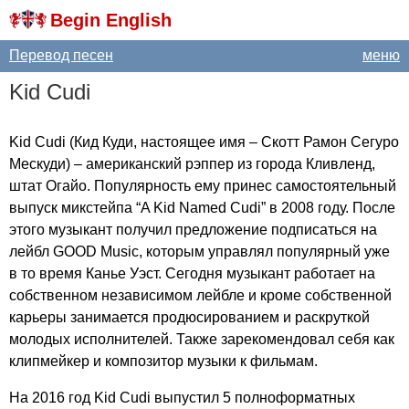
Begin English
Перевод песен
меню
Kid
Cudi
Kid
Cudi
(Кид Куди, настоящее имя – Скотт Рамон Сегуро
Мескуди) – американский рэппер из города Кливленд,
штат Огайо. Популярность ему принес самостоятельный
выпуск микстейпа “
A
Kid
Named
Cudi
” в 2008 году. После
этого музыкант получил предложение подписаться на
лейбл
GOOD
Music
, которым управлял популярный уже
в то время Канье Уэст. Сегодня музыкант работает на
собственном независимом лейбле и кроме собственной
карьеры занимается продюсированием и раскруткой
молодых исполнителей. Также зарекомендовал себя как
клипмейкер и композитор музыки к фильмам.
На 2016 год
Kid
Cudi
выпустил 5 полноформатных