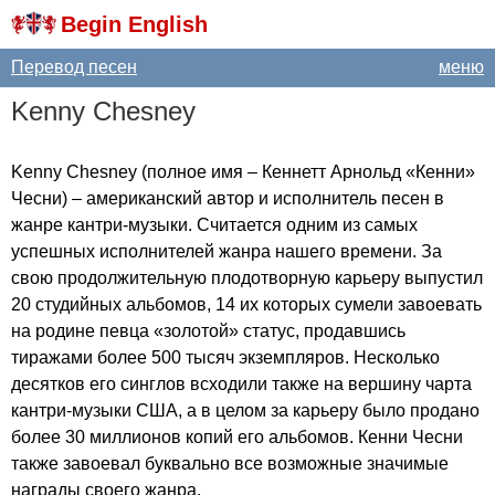
Begin English
Перевод песен
меню
Kenny
Chesney
Kenny
Chesney
(полное имя – Кеннетт Арнольд «Кенни»
Чесни) – американский автор и исполнитель песен в
жанре кантри-музыки. Считается одним из самых
успешных исполнителей жанра нашего времени. За
свою продолжительную плодотворную карьеру выпустил
20 студийных альбомов, 14 их которых сумели завоевать
на родине певца «золотой» статус, продавшись
тиражами более 500 тысяч экземпляров. Несколько
десятков его синглов всходили также на вершину чарта
кантри-музыки США, а в целом за карьеру было продано
более 30 миллионов копий его альбомов. Кенни Чесни
также завоевал буквально все возможные значимые
награды своего жанра.