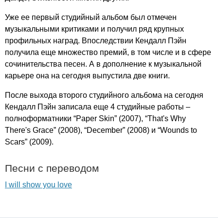
Уже ее первый студийный альбом был отмечен
музыкальными критиками и получил ряд крупных
профильных наград. Впоследствии Кендалл Пэйн
получила еще множество премий, в том числе и в сфере
сочинительства песен. А в дополнение к музыкальной
карьере она на сегодня выпустила две книги.
После выхода второго студийного альбома на сегодня
Кендалл Пэйн записала еще 4 студийные работы –
полноформатники “
Paper
Skin
” (2007), “
That's
Why
There's
Grace
” (2008), “
December
” (2008) и “
Wounds
to
Scars
” (2009).
Песни с переводом
I will show you love