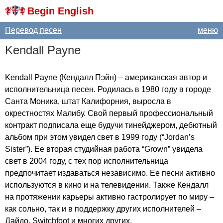
Begin English
Перевод песен
меню
Kendall
Payne
Kendall
Payne
(Кендалл Пэйн) – американская автор и
исполнительница песен. Родилась в 1980 году в городе
Санта Моника, штат Калифорния, выросла в
окрестностях Малибу. Свой первый профессиональный
контракт подписала еще будучи тинейджером, дебютный
альбом при этом увидел свет в 1999 году (“
Jordan
’
s
Sister
”). Ее вторая студийная работа “
Grown
” увидела
свет в 2004 году, с тех пор исполнительница
предпочитает издаваться независимо. Ее песни активно
используются в кино и на телевидении. Также Кендалл
на протяжении карьеры активно гастролирует по миру –
как сольно, так и в поддержку других исполнителей –
Дайдо,
Switchfoot
и многих других.