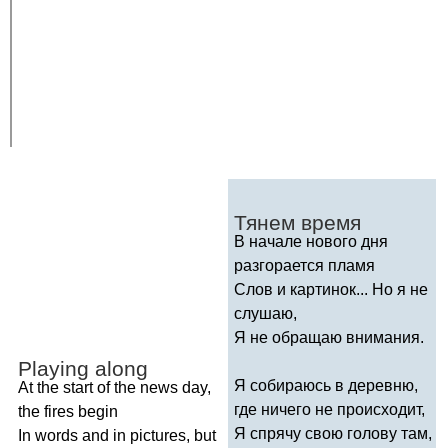
Тянем время
В начале нового дня
разгорается пламя
Слов и картинок... Но я не
слушаю,
Я не обращаю внимания.
Playing
along
Я собираюсь в деревню,
At
the
start
of
the
news
day
,
где ничего не происходит,
the
fires
begin
Я спрячу свою голову там,
In
words
and
in
pictures
,
but