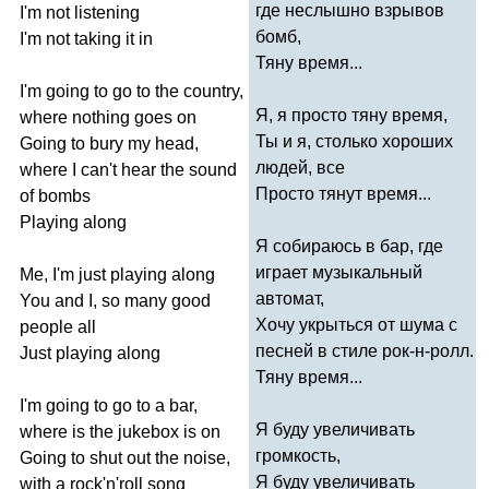
где неслышно взрывов
I'm
not
listening
бомб,
I'm
not
taking
it
in
Тяну время...
I'm
going
to
go
to
the
country
,
Я, я просто тяну время,
where
nothing
goes
on
Ты и я, столько хороших
Going
to
bury
my
head
,
людей, все
where
I
can't
hear
the
sound
Просто тянут время...
of
bombs
Playing
along
Я собираюсь в бар, где
играет музыкальный
Me
,
I'm
just
playing
along
автомат,
You
and
I
,
so
many
good
Хочу укрыться от шума с
people
all
песней в стиле рок-н-ролл.
Just
playing
along
Тяну время...
I'm
going
to
go
to
a
bar
,
Я буду увеличивать
where
is
the
jukebox
is
on
громкость,
Going
to
shut
out
the
noise
,
Я буду увеличивать
with
a
rock'n'roll
song