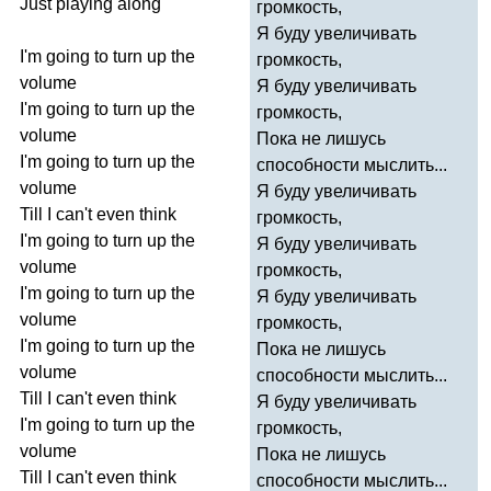
Just
playing
along
громкость,
Я буду увеличивать
I'm
going
to
turn
up
the
громкость,
volume
Я буду увеличивать
I'm
going
to
turn
up
the
громкость,
volume
Пока не лишусь
I'm
going
to
turn
up
the
способности мыслить...
volume
Я буду увеличивать
Till
I
can't
even
think
громкость,
I'm
going
to
turn
up
the
Я буду увеличивать
volume
громкость,
I'm
going
to
turn
up
the
Я буду увеличивать
volume
громкость,
I'm
going
to
turn
up
the
Пока не лишусь
volume
способности мыслить...
Till
I
can't
even
think
Я буду увеличивать
I'm
going
to
turn
up
the
громкость,
volume
Пока не лишусь
Till
I
can't
even
think
способности мыслить...