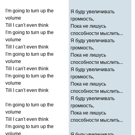
I'm
going
to
turn
up
the
Я буду увеличивать
volume
громкость,
Till
I
can't
even
think
Пока не лишусь
I'm
going
to
turn
up
the
способности мыслить...
volume
Я буду увеличивать
Till
I
can't
even
think
громкость,
I'm
going
to
turn
up
the
Пока не лишусь
volume
способности мыслить...
Till
I
can't
even
think
Я буду увеличивать
I'm
going
to
turn
up
the
громкость,
volume
Пока не лишусь
Till
I
can't
even
think
способности мыслить...
Я буду увеличивать
I'm
going
to
turn
up
the
громкость,
volume
Пока не лишусь
Till
I
can't
even
think
способности мыслить...
I'm
going
to
turn
up
the
volume
Я буду увеличивать