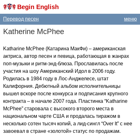
Begin English
Перевод песен
меню
Katherine
McPhee
Katharine
McPhee
(Катарина МакФи) – американская
актриса, автор песен и певица, работающая в жанрах
поп-музыки и ритм-энд-блюза. Прославилась после
участия на шоу Американский Идол в 2006 году.
Родилась в 1984 году в Лос-Анджелесе, штат
Калифорния. Дебютный альбом исполнительницы
вышел вскоре после конкурса и подписания крупного
контракта – в начале 2007 года. Пластинка “
Katharine
McPhee
” старовала с высокого второго места в
национальном чарте США и продалась тиражом в
несколько сотен тысяч копий, а лид-сингл “
Over
It
” с нее
завоевал в стране «золотой» статус по продажам.