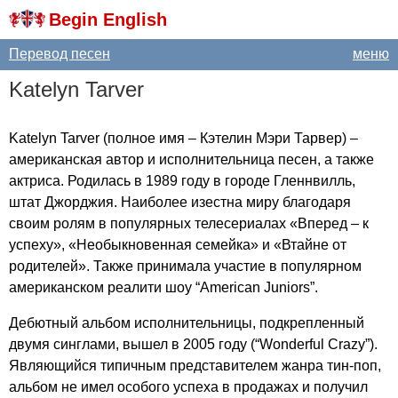
Begin English
Перевод песен
меню
Katelyn
Tarver
Katelyn
Tarver
(полное имя – Кэтелин Мэри Тарвер) –
американская автор и исполнительница песен, а также
актриса. Родилась в 1989 году в городе Гленнвилль,
штат Джорджия. Наиболее изестна миру благодаря
своим ролям в популярных телесериалах «Вперед – к
успеху», «Необыкновенная семейка» и «Втайне от
родителей». Также принимала участие в популярном
американском реалити шоу “
American
Juniors
”.
Дебютный альбом исполнительницы, подкрепленный
двумя синглами, вышел в 2005 году (“
Wonderful
Crazy
”).
Являющийся типичным представителем жанра тин-поп,
альбом не имел особого успеха в продажах и получил