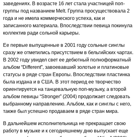
заведениях. В возрасте 16 лет стала участницей поп-
группы под названием
Melt
. Группа просуществовала 2
года и не имела коммерческого успеха, как и
записанного материала. Впоследствии певица покинула
коллектив ради сольной карьеры.
Ее первые выпущенные в 2001 году сольные синглы
сразу же отметились присутствием в бельгийских чартах.
В 2002 году увидел свет ее дебютный полноформатный
альбом “
Different
”, завоевавший золотые и платиновые
статусы в ряде стран Европы. Впоследствии пластинка
была издана и в США. В этот период ее творчество
ориентируется на танцевальную поп-музыку, а второй
альбом певицы “
Stronger
” (2004) продолжает следовать
выбранному направлению. Альбом, как и синглы с него,
также был успешно продаваем в ряде стран мира.
В дальнейшем исполнительница не прекращает свою
работу в музыке и к сегодняшнему дню выпускает еще