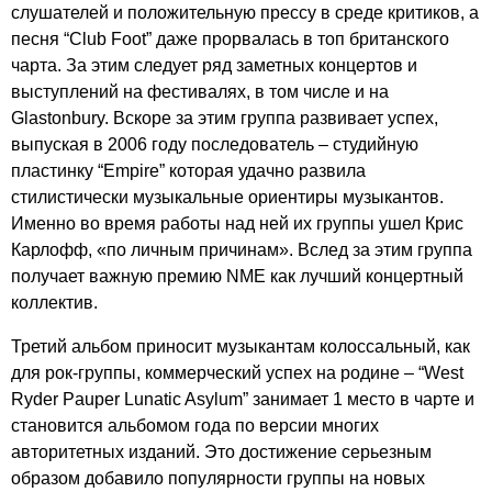
слушателей и положительную прессу в среде критиков, а
песня “
Club
Foot
” даже прорвалась в топ британского
чарта. За этим следует ряд заметных концертов и
выступлений на фестивалях, в том числе и на
Glastonbury
. Вскоре за этим группа развивает успех,
выпуская в 2006 году последователь – студийную
пластинку “
Empire
” которая удачно развила
стилистически музыкальные ориентиры музыкантов.
Именно во время работы над ней их группы ушел Крис
Карлофф, «по личным причинам». Вслед за этим группа
получает важную премию
NME
как лучший концертный
коллектив.
Третий альбом приносит музыкантам колоссальный, как
для рок-группы, коммерческий успех на родине – “
West
Ryder
Pauper
Lunatic
Asylum
” занимает 1 место в чарте и
становится альбомом года по версии многих
авторитетных изданий. Это достижение серьезным
образом добавило популярности группы на новых