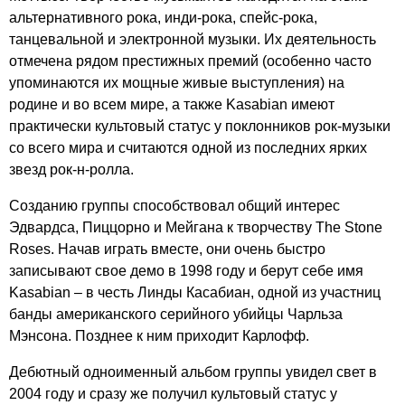
альтернативного рока, инди-рока, спейс-рока,
танцевальной и электронной музыки. Их деятельность
отмечена рядом престижных премий (особенно часто
упоминаются их мощные живые выступления) на
родине и во всем мире, а также
Kasabian
имеют
практически культовый статус у поклонников рок-музыки
со всего мира и считаются одной из последних ярких
звезд рок-н-ролла.
Созданию группы способствовал общий интерес
Эдвардса, Пиццорно и Мейгана к творчеству
The
Stone
Roses
. Начав играть вместе, они очень быстро
записывают свое демо в 1998 году и берут себе имя
Kasabian
– в честь Линды Касабиан, одной из участниц
банды американского серийного убийцы Чарльза
Мэнсона. Позднее к ним приходит Карлофф.
Дебютный одноименный альбом группы увидел свет в
2004 году и сразу же получил культовый статус у