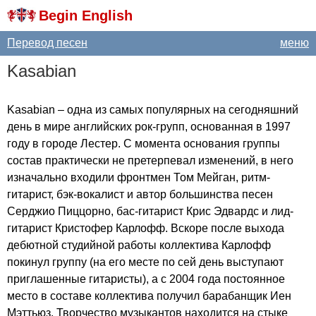
Begin English
Перевод песен
меню
Kasabian
Kasabian
– одна из самых популярных на сегодняшний
день в мире английских рок-групп, основанная в 1997
году в городе Лестер. С момента основания группы
состав практически не претерпевал изменений, в него
изначально входили фронтмен Том Мейган, ритм-
гитарист, бэк-вокалист и автор большинства песен
Серджио Пиццорно, бас-гитарист Крис Эдвардс и лид-
гитарист Кристофер Карлофф. Вскоре после выхода
дебютной студийной работы коллектива Карлофф
покинул группу (на его месте по сей день выступают
приглашенные гитаристы), а с 2004 года постоянное
место в составе коллектива получил барабанщик Иен
Мэттьюз. Творчество музыкантов находится на стыке