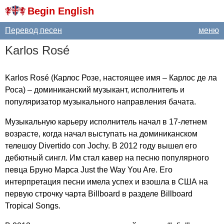
Begin English
Перевод песен
меню
Karlos
Ros
é
Karlos
Ros
é (Карлос Розе, настоящее имя – Карлос де ла
Роса) – доминиканский музыкант, исполнитель и
популяризатор музыкального направления бачата.
Музыкальную карьеру исполнитель начал в 17-летнем
возрасте, когда начал выступать на доминиканском
телешоу
Divertido
con
Jochy
. В 2012 году вышел его
дебютный сингл. Им стал кавер на песню популярного
певца Бруно Марса
Just
the
Way
You
Are
. Его
интерпретация песни имела успех и взошла в США на
первую строчку чарта
Billboard
в разделе
Billboard
Tropical
Songs
.