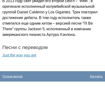
В 2013 году свет увидел его второй сингл – “
Infiel
”, в
оригинале исполненный колумбийской музыкальной
группой
Daniel
Calderon
y
Los
Gigantes
. Трек повторил
достижение дебюта. В том году исполнитель также
отметился еще одним хитом – версией песни “
I'll
Be
There
” группы
Jackson
5, исполненный в компании
американского пианиста Артура Хэнлона.
Песни с переводом
Just the way you are
Полная версия
Контакты