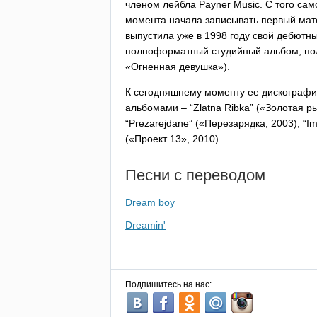
членом лейбла
Payner
Music
. С того сам
момента начала записывать первый мат
выпустила уже в 1998 году свой дебютн
полноформатный студийный альбом, по
«Огненная девушка»).
К сегодняшнему моменту ее дискографи
альбомами – “
Zlatna
Ribka
” («Золотая ры
“
Prezarejdane
” («Перезарядка, 2003), “
I
(«Проект 13», 2010).
Песни с переводом
Dream boy
Dreamin'
Подпишитесь на нас: