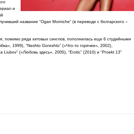
ого
ериал и
ый
лучивший название “
Ogan
Momiche
” (в переводе с болгарского –
я, помимо ряда хитовых синглов, пополнилась еще 6 студийными
бка», 1999), “
Neshto
Goreshto
” («Что-то горячее», 2002),
ma
Liubov
” («Любовь здесь», 2005), “
Erotic
” (2010) и “
Proekt
13”