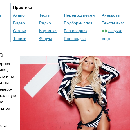
Практика
ь
Аудио
Тесты
Перевод песен
Анекдоты
ь
Видео
Радио
Подборки слов
Тексты англ.
Статьи
Картинки
Разговорник
озвучка
Топики
Форум
Переводчик
еще...
ia
ирова
евиц
ле и на
тупны
северо-
ыкальную
но
льной
 став