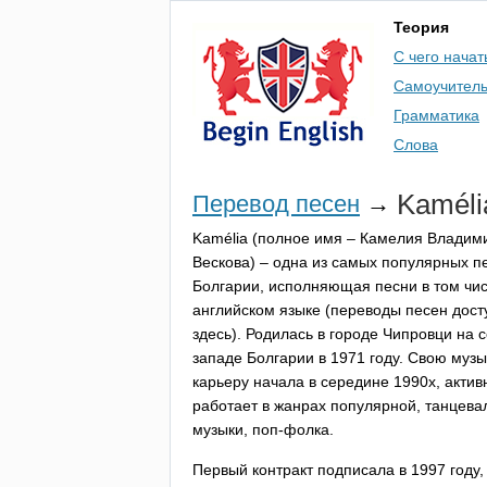
Теория
С чего начат
Самоучител
Грамматика
Слова
Kam
é
l
Перевод песен
→
Kam
é
lia
(полное имя – Камелия Владим
Вескова) – одна из самых популярных п
Болгарии, исполняющая песни в том чис
английском языке (переводы песен дос
здесь). Родилась в городе Чипровци на 
западе Болгарии в 1971 году. Свою муз
карьеру начала в середине 1990х, актив
работает в жанрах популярной, танцева
музыки, поп-фолка.
Первый контракт подписала в 1997 году,