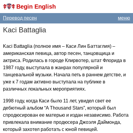
Begin English
Перевод песен
меню
Kaci
Battaglia
Kaci
Battaglia
(полное имя – Каси Лин Баттаглия) –
американская певица, автор песен, танцовщица и
актриса. Родилась в городе Клирвотер, штат Флорида в
1987 году, выступала в жанрах популярной и
танцевальной музыки. Начала петь в раннем детстве, и
уже к 7 годам активно выступала на публике в
различных локальных мероприятиях.
1998 году, когда Каси было 11 лет, увидел свет ее
дебютный альбом “
A
Thousand
Stars
”, который был
спродюсирован ее матерью и издан независимо. Работа
привлекала внимание продюсера Джоэля Даймонда,
который захотел работать с юной певицей.