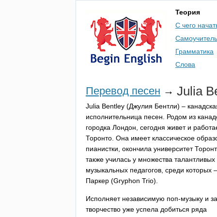
Теория
С чего начат
Самоучител
Грамматика
Слова
Julia
B
Перевод песен
→
Julia
Bentley
(Джулия Бентли) – канадска
исполнительница песен. Родом из канад
городка Лондон, сегодня живет и работа
Торонто. Она имеет классическое образ
пианистки, окончила университет Торонт
также училась у множества талантливых
музыкальных педагогов, среди которых 
Паркер (
Gryphon
Trio
).
Исполняет независимую поп-музыку и за
творчество уже успела добиться ряда