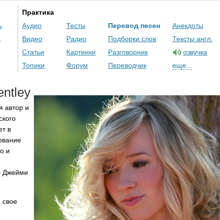
Практика
ь
Аудио
Тесты
Перевод песен
Анекдоты
ь
Видео
Радио
Подборки слов
Тексты англ.
Статьи
Картинки
Разговорник
озвучка
Топики
Форум
Переводчик
еще...
entley
я автор и
ского
ет в
ование
о и
– Джейми
 свое