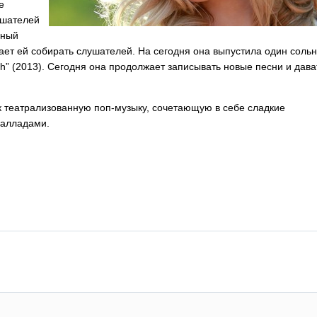
е
ушателей
рный
гает ей собирать слушателей. На сегодня она выпустила один соль
h
” (2013). Сегодня она продолжает записывать новые песни и дава
ак театрализованную поп-музыку, сочетающую в себе сладкие
балладами.