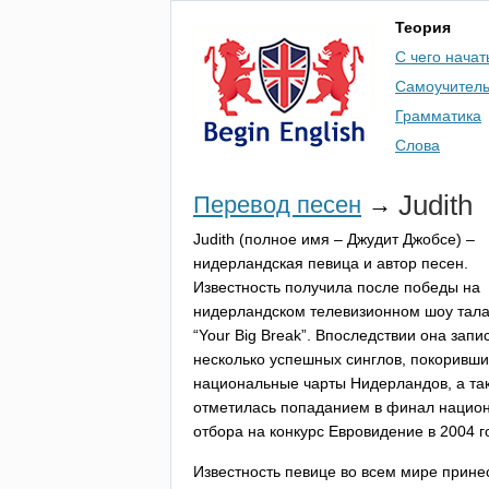
Теория
С чего начат
Самоучител
Грамматика
Слова
Judith
Перевод песен
→
Judith
(полное имя – Джудит Джобсе) –
нидерландская певица и автор песен.
Известность получила после победы на
нидерландском телевизионном шоу тала
“
Your
Big
Break
”. Впоследствии она запи
несколько успешных синглов, покоривши
национальные чарты Нидерландов, а та
отметилась попаданием в финал нацио
отбора на конкурс Евровидение в 2004 г
Известность певице во всем мире прине