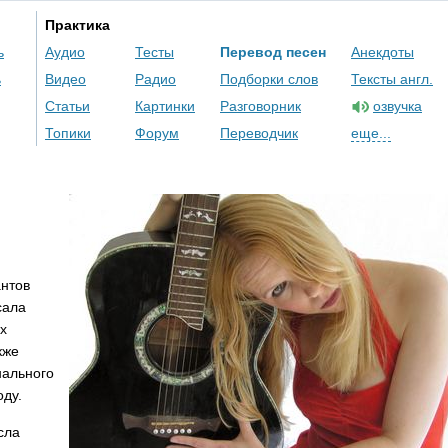
Практика
ь
Аудио
Тесты
Перевод песен
Анекдоты
ь
Видео
Радио
Подборки слов
Тексты англ.
Статьи
Картинки
Разговорник
озвучка
Топики
Форум
Переводчик
еще...
нтов
сала
х
кже
нального
оду.
сла