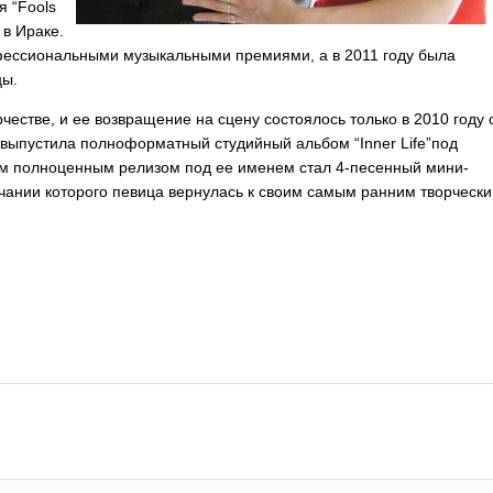
я “
Fools
 в Ираке.
ессиональными музыкальными премиями, а в 2011 году была
цы.
честве, и ее возвращение на сцену состоялось только в 2010 году 
а выпустила полноформатный студийный альбом “
Inner
Life
”под
м полноценным релизом под ее именем стал 4-песенный мини-
вучании которого певица вернулась к своим самым ранним творческ