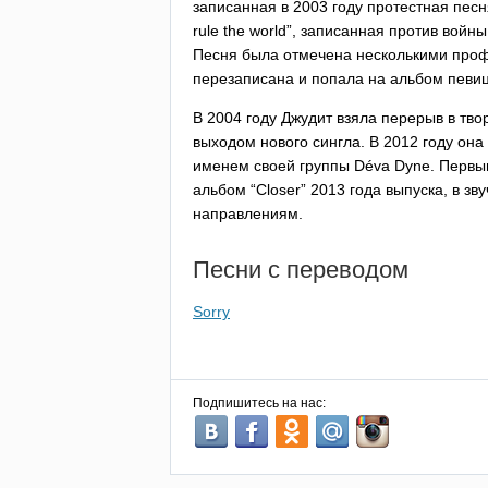
записанная в 2003 году протестная песн
rule
the
world
”, записанная против войны
Песня была отмечена несколькими проф
перезаписана и попала на альбом певи
В 2004 году Джудит взяла перерыв в твор
выходом нового сингла. В 2012 году он
именем своей группы
D
é
va
Dyne
. Первы
альбом “
Closer
” 2013 года выпуска, в з
направлениям.
Песни с переводом
Sorry
Подпишитесь на нас: