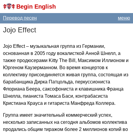
Begin English
Перевод песен
меню
Jojo
Effect
Jojo
Effect
– музыкальная группа из Германии,
основанная в 2005 году вокалисткой Анной Шнелл, а
также продюсерами
Kitty
The
Bill
, Максимом Иллионом и
Юргеном Каузерманном. Во время концертов к
коллективу присоединяется живая группа, состоящая из
барабанщика Дирка Патцольда, перкуссиониста
Флориана Беера, саксофониста и клавишника Франца
Шнелла, пианиста Томаса Баси, контрабасиста
Кристиана Крауса и гитариста Манфреда Коллера.
Группа имеет значительный коммерческий успех,
несколько записанных на сегодня альбомов коллектива
продались общим тиражом более 2 миллионов копий во