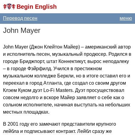
Begin English
Перевод песен
меню
John
Mayer
John
Mayer
(Джон Клейтон Майер) – американский автор
и исполнитель песен, музыкальный продюсер. Родился в
городе Бриджпорт, штат Коннектикут, вырос неподалеку
– в городе Фэйрфилд. Учился в престижном
музыкальном колледже Беркли, но в итоге оставил его и
переехал в город Атланта, где создал со своим другом
Клэем Куком дуэт
Lo-Fi
Masters
. Дуэт просуществовал
совсем недолго и вскоре Майер заявляет о себе как о
сольном исполнителе, начиная выступать на небольших
местных площадках.
В 2001 году его замечают представители крупного
лейбла и подписывают контракт. Лейбл сразу же