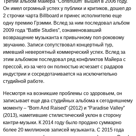
Третий альбом Майера “
Continuum
” вышел в 2006 году.
Он имел огромный успех у публики и критиков, дошел до
2 строчки чарта
Billboard
и принес исполнителю еще
одну премию Грэмми. Вслед за ним последовал альбом
2009 года “
Battle
Studies
”, ознаменовавший
возвращение музыканта к привычному поп-роковому
звучанию. Записи сопутствовал концертный тур,
имевший невероятный коммерческий успех. Вслед за
этим альбомом последовал ряд конфликтов Майера с
прессой, из-за чего он полностью исчезает с радаров
индустрии и сосредотачивается на исключительно
студийной работе.
Несмотря на возникшие проблемы со здоровьем, он
записывает еще два студийных альбома к сегодняшнему
моменту – “
Born
And
Raised
” (2012) и “
Paradise
Valley
”
(2013), наметившие стилистический уклон в сторону
кантри-музыки. К 2014 году было продано суммарно
более 20 миллионов записей музыканта. С 2015 года