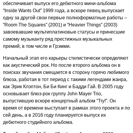
обеспечивает выпуск его дебютного мини-альбома
“
Inside
Wants
Out
” 1999 года, а вскоре певец выпускает
одну за другой свои первые полноформатные работы –
“
Room
The
Squares
” (2001) и “
Heavier
Things
” (2003)
завоевавшие мультиплатиновые статусы и принесшие
самому музыканту ряд престижных музыкальных
премий, в том числе и Грэмми.
Начальный этап его карьеры стилистически определяют
как акустический рок. Но после второго альбома он в
поисках звучания смещается в сторону горячо любимого
блюза, работая в тот период с такими легендами жанра,
как Эрик Клэптон, Би Би Кинг и Бадди Гай. В 2005 году
основывает блюз-рок группу
John
Mayer
Trio
,
выпустившую вскоре концертный альбом “
Try
!”. Он
время от времени выступает в рамках этого проекта и по
сей день, а в 2016 году планируется выпуск их
дебютного студийного альбома.