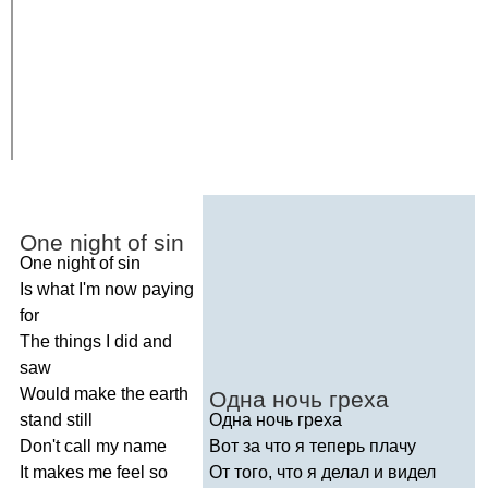
One
night
of
sin
One
night
of
sin
Is
what
I'm
now
paying
for
The
things
I
did
and
saw
Would
make
the
earth
Одна ночь греха
stand
still
Одна ночь греха
Don't
call
my
name
Вот за что я теперь плачу
It
makes
me
feel
so
От того, что я делал и видел