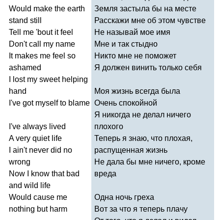
Would
make
the
earth
Земля застыла бы на месте
stand
still
Расскажи мне об этом чувстве
Tell
me
'
bout
it
feel
Не называй мое имя
Don't
call
my
name
Мне и так стыдно
It
makes
me
feel
so
Никто мне не поможет
ashamed
Я должен винить только себя
I
lost
my
sweet
helping
hand
Моя жизнь всегда была
I've
got
myself
to
blame
Очень спокойной
Я никогда не делал ничего
I've
always
lived
плохого
A
very
quiet
life
Теперь я знаю, что плохая,
I
ain't
never
did
no
распущенная жизнь
wrong
Не дала бы мне ничего, кроме
Now
I
know
that
bad
вреда
and
wild
life
Would
cause
me
Одна ночь греха
nothing
but
harm
Вот за что я теперь плачу