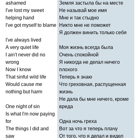
ashamed
Земля застыла бы на месте
I've
lost
my
sweet
Не называй мое имя
helping
hand
Мне и так стыдно
I've
got
myself
to
blame
Никто мне не поможет
Я должен винить только себя
I've
always
lived
A
very
quiet
life
Моя жизнь всегда была
I
ain't
never
did
no
Очень спокойной
wrong
Я никогда не делал ничего
Now
I
know
плохого
That
sinful
wild
life
Теперь я знаю
Would
cause
me
Что греховная, распущенная
nothing
but
harm
жизнь
Не дала бы мне ничего, кроме
One
night
of
sin
вреда
Is
what
I'm
now
paying
for
Одна ночь греха
The
things
I
did
and
Вот за что я теперь плачу
saw
От того, что я делал и видел