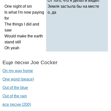
От того, что я делал и видел
One
night
of
sin
Земля застыла бы на месте
Is
what
I'm
now
paying
о, да
for
The
things
I
did
and
saw
Would
make
the
earth
stand
still
Oh
yeah
Еще песни
Joe
Cocker
On my way home
One word (peace)
Out of the blue
Out of the rain
все песни (200)