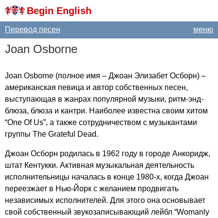
Begin English
Перевод песен
меню
Joan
Osborne
Joan
Osborne
(полное имя – Джоан Элизабет Осборн) –
американская певица и автор собственных песен,
выступающая в жанрах популярной музыки, ритм-энд-
блюза, блюза и кантри. Наиболее известна своим хитом
“
One
Of
Us
”, а также сотрудничеством с музыкантами
группы
The
Grateful
Dead
.
Джоан Осборн родилась в 1962 году в городе Анкоридж,
штат Кентукки. Активная музыкальная деятельность
исполнительницы началась в конце 1980-х, когда Джоан
переезжает в Нью-Йорк с желанием продвигать
независимых исполнителей. Для этого она основывает
свой собственный звукозаписывающий лейбл “
Womanly