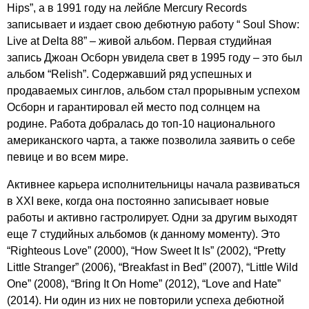
Hips
”, а в 1991 году на лейбле
Mercury
Records
записывает и издает свою дебютную работу “
Soul
Show
:
Live
at
Delta
88” – живой альбом. Первая студийная
запись Джоан Осборн увидела свет в 1995 году – это был
альбом “
Relish
”. Содержавший ряд успешных и
продаваемых синглов, альбом стал прорывным успехом
Осборн и гарантировал ей место под солнцем на
родине. Работа добралась до топ-10 национального
американского чарта, а также позволила заявить о себе
певице и во всем мире.
Активнее карьера исполнительницы начала развиваться
в ХХ
I
веке, когда она постоянно записывает новые
работы и активно гастролирует. Одни за другим выходят
еще 7 студийных альбомов (к данному моменту). Это
“
Righteous
Love
” (2000), “
How
Sweet
It
Is
” (2002), “
Pretty
Little
Stranger
” (2006), “
Breakfast
in
Bed
” (2007), “
Little
Wild
One
” (2008), “
Bring
It
On
Home
” (2012), “
Love
and
Hate
”
(2014). Ни один из них не повторили успеха дебютной