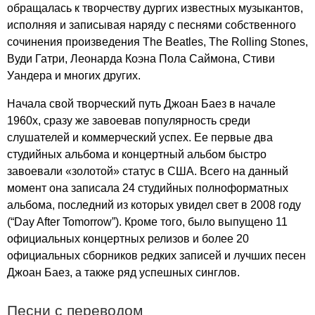
обращалась к творчеству дургих известных музыкантов,
исполняя и записывая наряду с песнями собственного
сочинения произведения
The
Beatles
,
The
Rolling
Stones
,
Вуди Гатри, Леонарда Коэна Пола Саймона, Стиви
Уандера и многих других.
Начала свой творческий путь Джоан Баез в начале
1960х, сразу же завоевав популярность среди
слушателей и коммерческий успех. Ее первые два
студийных альбома и концертный альбом быстро
завоевали «золотой» статус в США. Всего на данный
момент она записала 24 студийных полноформатных
альбома, последний из которых увидел свет в 2008 году
(“
Day
After
Tomorrow
”). Кроме того, было выпущено 11
официальных концертных релизов и более 20
официальных сборников редких записей и лучших песен
Джоан Баез, а также ряд успешных синглов.
Песни с переводом