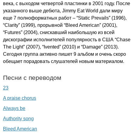
века, с выходом четвертой пластинки в 2001 году. После
указанного выше дебюта,
Jimmy
Eat
World
дали миру
еще 7 полноформатных работ – “
Static
Prevails
” (1996),
“
Clarity
” (1999), прорывной “
Bleed
American
” (2001),
“
Futures
” (2004), снискавший наибольшую из всей
дискографии исполнителей популярность в США “
Chase
The
Light
” (2007), “
Ivented
” (2010) и “
Damage
” (2013).
Сегодня группа активно пишет 9 альбом и очень скоро
обещает порадовать слушателей новым материалом.
Песни с переводом
23
A praise chorus
Always be
Authority song
Bleed American