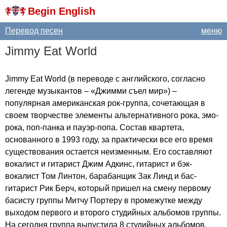
Begin English
Перевод песен
меню
Jimmy
Eat
World
Jimmy
Eat
World
(в переводе с английского, согласно
легенде музыкантов – «Джимми съел мир») –
популярная американская рок-группа, сочетающая в
своем творчестве элементы альтернативного рока, эмо-
рока, поп-панка и пауэр-попа. Состав квартета,
основанного в 1993 году, за практически все его время
существования остается неизменным. Его составляют
вокалист и гитарист Джим Адкинс, гитарист и бэк-
вокалист Том Линтон, барабанщик Зак Линд и бас-
гитарист Рик Берч, который пришел на смену первому
басисту группы Митчу Портеру в промежутке между
выходом первого и второго студийных альбомов группы.
На сегодня группа выпустила 8 студийных альбомов,