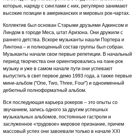
которые, наряду с синглами с них, регулярно занимают
высокие позиции в американских и мировых рок-чартах.
Коллектив был основан Старыми друзьями Адкинсом и
Линдом в городе Меса, штат Аризона. Они дружили с
раннего детства. Вскоре музыканты нашли Портера и
Линтона – и полноценный состав группы был собран.
Музыканты начали свои первые репетиции. В начальный
период творчества они ориентировались на панк-рок
музыку и уже в самом начале пути они успевают
выпустить в свет первое демо 1993 года, а также первые
мини-альбом (“
One
,
Two
,
Three
,
Four
”) и одноименный
дебютный полноформатный альбом.
Вся последующая карьера рокеров – это опыты со
звучанием, запись одного за другим успешных
музыкальных альбомов, постоянные гастроли и
заслуженное «трудовое» мировое признание, причем
массовый успех они завоевали только в начале ХХ
I