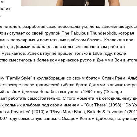
ом
на их
.
олнителей, разработав свою персональную, легко запоминающуюс
0х выступает со своей группой
The
Fabulous
Thunderbirds
, которая
амых популярных и влиятельных в «белом блюзе». Коллектив при
пеха, и Джимми параллельно с сольным творчеством работал
 музыкантов. Успех к группе пришел только в 1986 году, после
ство сместилось в более коммерческое русло и Джимми Вон в итог
ку “
Family
Style
” в коллаборации со своим братом Стиви Рэем. Аль
hers
вскоре после трагической гибели брата Джимми в авиакатастр
ый альбом Джимми Вона был выпущен в 1994 году (“
Strange
лжает работать самостоятельно. С того момента и к сегодняшнему д
х сольных альбома под своим именем – “
Out
There
” (1998), “
Do
Yo
ads
&
Favorites
” (2010) и “
Plays
More
Blues
,
Ballads
&
Favorites
” (201
2007 году совместную запись с Омаром Кентом Дайксом, получивш