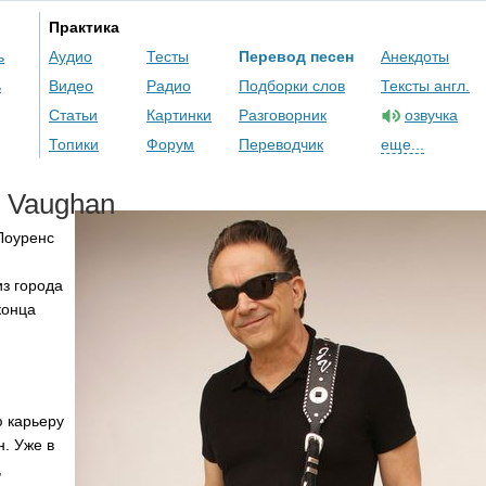
Практика
ь
Аудио
Тесты
Перевод песен
Анекдоты
ь
Видео
Радио
Подборки слов
Тексты англ.
Статьи
Картинки
Разговорник
озвучка
Топики
Форум
Переводчик
еще...
Vaughan
Лоуренс
з города
конца
ю карьеру
н. Уже в
,