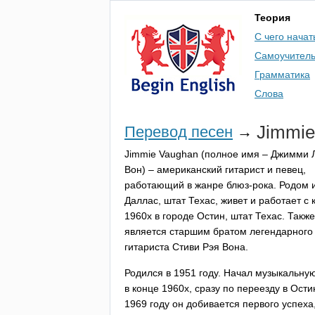
Теория
С чего начат
Самоучител
Грамматика
Слова
Jimmie
Перевод песен
→
Jimmie
Vaughan
(полное имя – Джимми 
Вон) – американский гитарист и певец,
работающий в жанре блюз-рока. Родом и
Даллас, штат Техас, живет и работает с 
1960х в городе Остин, штат Техас. Также
является старшим братом легендарного
гитариста Стиви Рэя Вона.
Родился в 1951 году. Начал музыкальну
в конце 1960х, сразу по переезду в Ости
1969 году он добивается первого успеха