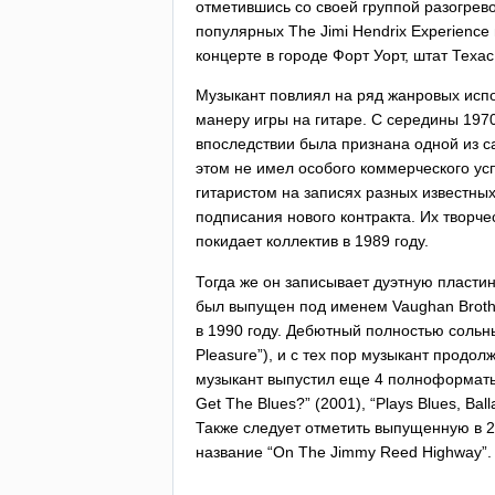
отметившись со своей группой разогрев
популярных
The
Jimi
Hendrix
Experience
концерте в городе Форт Уорт, штат Техас
Музыкант повлиял на ряд жанровых исп
манеру игры на гитаре. С середины 197
впоследствии была признана одной из с
этом не имел особого коммерческого ус
гитаристом на записях разных известных
подписания нового контракта. Их творче
покидает коллектив в 1989 году.
Тогда же он записывает дуэтную пластин
был выпущен под именем
Vaughan
Brot
в 1990 году. Дебютный полностью сольн
Pleasure
”), и с тех пор музыкант продо
музыкант выпустил еще 4 полноформаты
Get
The
Blues
?” (2001), “
Plays
Blues
,
Ball
Также следует отметить выпущенную в 
название “
On
The
Jimmy
Reed
Highway
”.