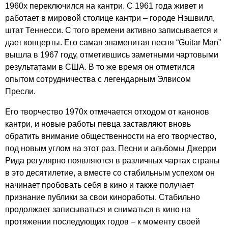
1960х переключился на кантри. С 1961 года живет и
работает в мировой столице кантри – городе Нэшвилл,
штат Теннесси. С того времени активно записывается и
дает концерты. Его самая знаменитая песня “
Guitar
Man
”
вышла в 1967 году, отметившись заметными чартовыми
результатами в США. В то же время он отметился
опытом сотрудничества с легендарным Элвисом
Пресли.
Его творчество 1970х отмечается отходом от канонов
кантри, и новые работы певца заставляют вновь
обратить внимание общественности на его творчество,
под новым углом на этот раз. Песни и альбомы Джерри
Рида регулярно появляются в различных чартах страны
в это десятилетие, а вместе со стабильным успехом он
начинает пробовать себя в кино и также получает
признание публики за свои киноработы. Стабильно
продолжает записываться и сниматься в кино на
протяжении последующих годов – к моменту своей