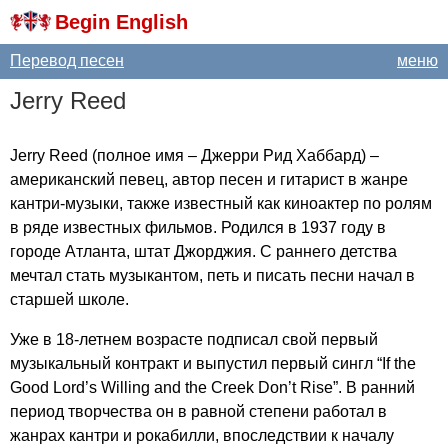
Begin English
Перевод песен
меню
Jerry
Reed
Jerry
Reed
(полное имя – Джерри Рид Хаббард) –
американский певец, автор песен и гитарист в жанре
кантри-музыки, также известный как киноактер по ролям
в ряде известных фильмов. Родился в 1937 году в
городе Атланта, штат Джорджия. С раннего детства
мечтал стать музыкантом, петь и писать песни начал в
старшей школе.
Уже в 18-летнем возрасте подписал свой первый
музыкальный контракт и выпустил первый сингл “
If
the
Good
Lord
’
s
Willing
and
the
Creek
Don
’
t
Rise
”. В ранний
период творчества он в равной степени работал в
жанрах кантри и рокабилли, впоследствии к началу