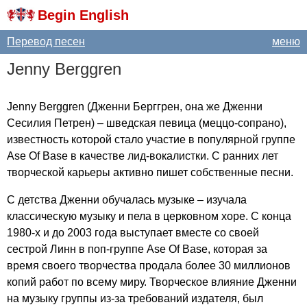
Begin English
Перевод песен
меню
Jenny
Berggren
Jenny
Berggren
(Дженни Берггрен, она же Дженни
Сесилия Петрен) – шведская певица (меццо-сопрано),
известность которой стало участие в популярной группе
Ase
Of
Base
в качестве лид-вокалистки. С ранних лет
творческой карьеры активно пишет собственные песни.
С детства Дженни обучалась музыке – изучала
классическую музыку и пела в церковном хоре. С конца
1980-х и до 2003 года выступает вместе со своей
сестрой Линн в поп-группе
Ase
Of
Base
, которая за
время своего творчества продала более 30 миллионов
копий работ по всему миру. Творческое влияние Дженни
на музыку группы из-за требований издателя, был