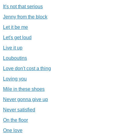
It's not that serious
Jenny from the block
Let it be me
Let's get loud
Live it up
Louboutins
Love don't cost a thing
Loving you
Mile in these shoes
Never gonna give up
Never satisfied
On the floor
One love