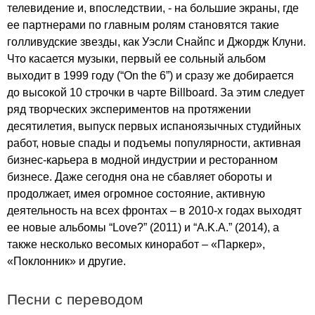
телевидение и, впоследствии, - на большие экраны, где
ее партнерами по главным ролям становятся такие
голливудские звезды, как Уэсли Снайпс и Джордж Клуни.
Что касается музыки, первый ее сольный альбом
выходит в 1999 году (“
On
the
6”) и сразу же добирается
до высокой 10 строчки в чарте
Billboard
. За этим следует
ряд творческих экспериментов на протяжении
десятилетия, выпуск первых испаноязычных студийных
работ, новые спады и подъемы популярности, активная
бизнес-карьера в модной индустрии и ресторанном
бизнесе. Даже сегодня она не сбавляет обороты и
продолжает, имея огромное состояние, активную
деятельность на всех фронтах – в 2010-х годах выходят
ее новые альбомы “
Love
?” (2011) и “
A
.
K
.
A
.” (2014), а
также несколько весомых киноработ – «Паркер»,
«Поклонник» и другие.
Песни с переводом