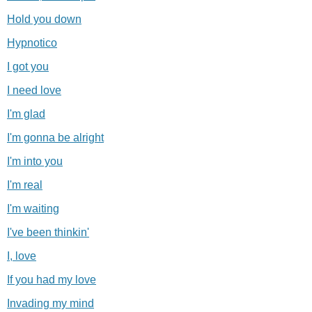
Hold you down
Hypnotico
I got you
I need love
I'm glad
I'm gonna be alright
I'm into you
I'm real
I'm waiting
I've been thinkin'
I, love
If you had my love
Invading my mind