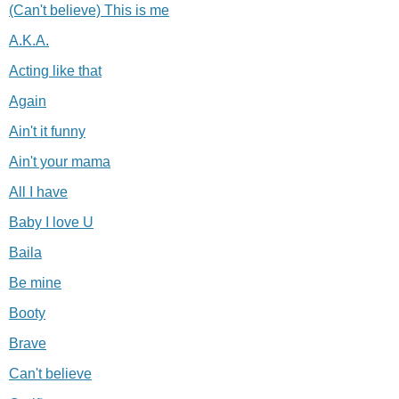
(Can't believe) This is me
A.K.A.
Acting like that
Again
Ain't it funny
Ain't your mama
All I have
Baby I love U
Baila
Be mine
Booty
Brave
Can't believe