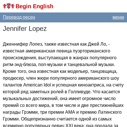
Begin English
Перевод песен
меню
Jennifer
Lopez
Дженнифер Лопез, также известная как Джей Ло, -
известная американская певица пуэрториканского
происхождения, выступающая в жанрах популярного
ритм-энд-блюза, поп-музыки и танцевальной музыки.
Кроме того, она известная как модельер, танцовщица,
продюсер, член жюри популярного американского шоу
талантов
American
Idol
и успешная киноактриса, на счету
которой ряд заметных ролей в Голливуде. Что касается
музыкальных достижений, она имеет огромное число
премий со всего мира, в том числе и две престижнейших
награды Грэмми, три премии АМА и премию Латинского
Грэмми. Общепризнанно считается одной из самых
всемирно популярных певиц ХХІ века; она продала за