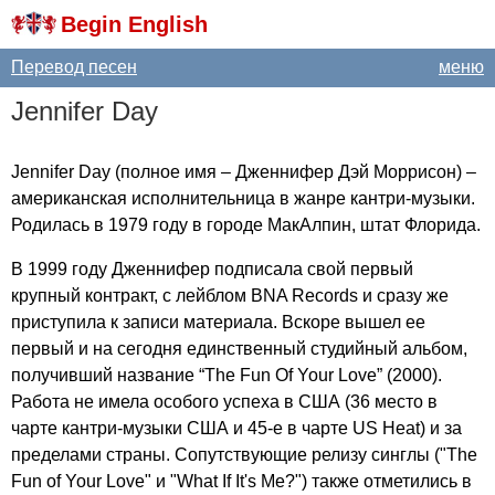
Begin English
Перевод песен
меню
Jennifer
Day
Jennifer
Day
(полное имя – Дженнифер Дэй Моррисон) –
американская исполнительница в жанре кантри-музыки.
Родилась в 1979 году в городе МакАлпин, штат Флорида.
В 1999 году Дженнифер подписала свой первый
крупный контракт, с лейблом
BNA
Records
и сразу же
приступила к записи материала. Вскоре вышел ее
первый и на сегодня единственный студийный альбом,
получивший название “
The
Fun
Of
Your
Love
” (2000).
Работа не имела особого успеха в США (36 место в
чарте кантри-музыки США и 45-е в чарте
US
Heat
) и за
пределами страны. Сопутствующие релизу синглы ("
The
Fun
of
Your
Love
" и "
What
If
It's
Me
?") также отметились в