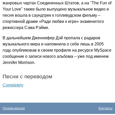
жанровых чартах Соединенных Штатов, а на "
The
Fun
of
Your
Love
" также было выпущено музыкальное видео и
песня вошла в саундтрек к голливудском фильму –
спортивной драме «Ради любви к игре» знаменитого
режиссера Сэма Рэйми.
В дальнейшем Дженнифер Дэй пропала с радаров
музыкального мира и напомнила о себе лишь в 2005
году, опубликовав в своем профиле на ресурсе
MySpace
сообщение о записи нового альбома – уже под именем
Jennifer
Morrison
.
Песни с переводом
Completely
Полная версия
Контакты