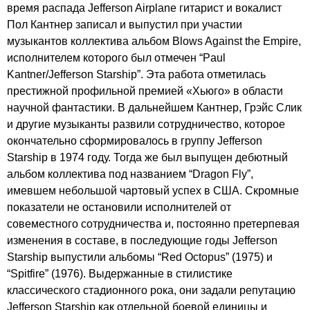
время распада
Jefferson
Airplane
гитарист и вокалист
Пол Кантнер записал и выпустил при участии
музыкантов коллектива альбом
Blows
Against
the
Empire
,
исполнителем которого был отмечен “
Paul
Kantner
/
Jefferson
Starship
”. Эта работа отметилась
престижной профильной премией «Хьюго» в области
научной фантастики. В дальнейшем Кантнер, Грэйс Слик
и другие музыканты развили сотрудничество, которое
окончательно сформировалось в группу
Jefferson
Starship
в 1974 году. Тогда же был выпущен дебютный
альбом коллектива под названием “
Dragon
Fly
”,
имевшем небольшой чартовый успех в США. Скромные
показатели не остановили исполнителей от
совеместного сотрудничества и, постоянно претерпевая
изменения в составе, в последующие годы
Jefferson
Starship
выпустили альбомы “
Red
Octopus
” (1975) и
“
Spitfire
” (1976). Выдержанные в стилистике
классического стадионного рока, они задали репутацию
Jefferson
Starship
как отдельной боевой единицы и