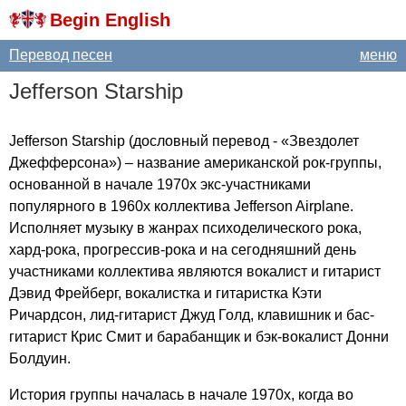
Begin English
Перевод песен
меню
Jefferson
Starship
Jefferson
Starship
(дословный перевод - «Звездолет
Джефферсона») – название американской рок-группы,
основанной в начале 1970х экс-участниками
популярного в 1960х коллектива
Jefferson
Airplane
.
Исполняет музыку в жанрах психоделического рока,
хард-рока, прогрессив-рока и на сегодняшний день
участниками коллектива являются вокалист и гитарист
Дэвид Фрейберг, вокалистка и гитаристка Кэти
Ричардсон, лид-гитарист Джуд Голд, клавишник и бас-
гитарист Крис Смит и барабанщик и бэк-вокалист Донни
Болдуин.
История группы началась в начале 1970х, когда во