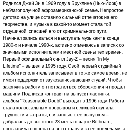
Родился Джей Зи в 1969 году в Бруклине (Нью-Йорк) в
неблагополучной афроамериканской семье. Непростое
детство на улице оставило сильный отпечаток на его
творчестве, и музыка в какой-то момент стала той
отдушиной, спасшей его от криминального пути.
Начинал записываться и выступать музыкант в конце
1980-х и начале 1990-х, активно отмечаясь в записях со
значимыми исполнителями местной сцены тех времен.
Первый официальный сингл
Jay-Z
– песня “
In
My
Lifetime
” – вышел в 1995 году. Свой первый студийный
альбом исполнитель записывает в то же самое время, не
имея поддержки от звукозаписывающих студий. Чтобы
закончить работу, он потратил все сбережения и продал
машину. Подписав контракт на выпуск пластинки,
альбом “
Reasonable
Doubt
” выходит в 1996 году. Работа
стала колоссальным прорывом и с лихвой окупила
трудности и затраты, связанные с ее выпуском –
добралась до высокого 23 места в чарте
Billboard
,
прославила рэппера на всю страну и за ее пределами, а