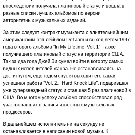
впоследствии получила платиновый статус и вошла в
разные списки лучших альбомов по версии
авторитетных музыкальных изданий.
За этим следует контракт музыканта с влиятельнейшим
американским рэп-лейблом
Def
Jam
и выход летом 1997
года второго альбома “
In
My
Lifetime
,
Vol
. 1”, также
получившего платиновый статус на территории США.
Так за два года Джей Зи сумел войти в когорту самых
видных исполнителей жанра. Не останавливаясь на
достигнутом, еще годом спустя выходит его самая
успешная работа “
Vol
. 2...
Hard
Knock
Life
”, подарившая
уже суперзвездный статус и ставшая 5 раз платиновой в
США. Во многом успеху альбома способствовал ряд
участвовавших в записи известных музыкальных
продюсеров.
В дальнейшем исполнитель ни на секунду не
останавливается в написании новой музыки. К