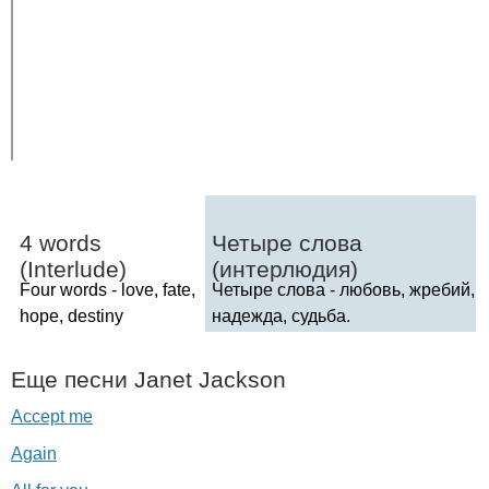
4
words
Четыре слова
(
Interlude
)
(интерлюдия)
Four
words
-
love
,
fate
,
Четыре слова - любовь, жребий,
hope
,
destiny
надежда, судьба.
Еще песни
Janet
Jackson
Accept me
Again