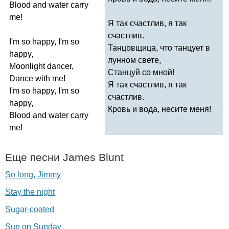
Blood
and
water
carry
me
!
Я так счастлив, я так
счастлив.
I'm
so
happy
,
I'm
so
Танцовщица, что танцует в
happy
,
лунном свете,
Moonlight
dancer
,
Станцуй со мной!
Dance
with
me
!
Я так счастлив, я так
I'm
so
happy
,
I'm
so
счастлив.
happy
,
Кровь и вода, несите меня!
Blood
and
water
carry
me
!
Еще песни
James
Blunt
So long, Jimmy
Stay the night
Sugar-coated
Sun on Sunday