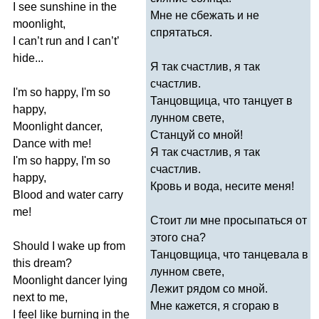
I
see
sunshine
in
the
Мне не сбежать и не
moonlight
,
спрятаться.
I
can
’
t
run
and
I
can
’
t
’
hide
...
Я так счастлив, я так
счастлив.
I'm
so
happy
,
I'm
so
Танцовщица, что танцует в
happy
,
лунном свете,
Moonlight
dancer
,
Станцуй со мной!
Dance
with
me
!
Я так счастлив, я так
I'm
so
happy
,
I'm
so
счастлив.
happy
,
Кровь и вода, несите меня!
Blood
and
water
carry
me
!
Стоит ли мне просыпаться от
этого сна?
Should
I
wake
up
from
Танцовщица, что танцевала в
this
dream
?
лунном свете,
Moonlight
dancer
lying
Лежит рядом со мной.
next
to
me
,
Мне кажется, я сгораю в
I
feel
like
burning
in
the