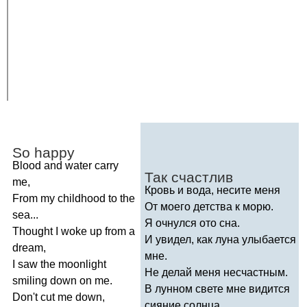
So
happy
Blood
and
water
carry
Так счастлив
me
,
Кровь и вода, несите меня
From
my
childhood
to
the
От моего детства к морю.
sea
...
Я очнулся ото сна.
Thought
I
woke
up
from
a
И увидел, как луна улыбается
dream
,
мне.
I
saw
the
moonlight
Не делай меня несчастным.
smiling
down
on
me
.
В лунном свете мне видится
Don't
cut
me
down
,
сияние солнца.