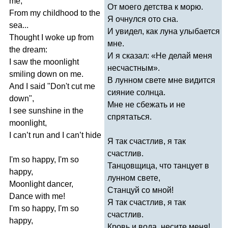
me
,
От моего детства к морю.
From
my
childhood
to
the
Я очнулся ото сна.
sea
...
И увидел, как луна улыбается
Thought
I
woke
up
from
мне.
the
dream
:
И я сказал: «Не делай меня
I
saw
the
moonlight
несчастным».
smiling
down
on
me
.
В лунном свете мне видится
And
I
said
"
Don't
cut
me
сияние солнца.
down
",
Мне не сбежать и не
I
see
sunshine
in
the
спрятаться.
moonlight
,
I
can
’
t
run
and
I
can
’
t
hide
Я так счастлив, я так
счастлив.
I'm
so
happy
,
I'm
so
Танцовщица, что танцует в
happy
,
лунном свете,
Moonlight
dancer
,
Станцуй со мной!
Dance
with
me
!
Я так счастлив, я так
I'm
so
happy
,
I'm
so
счастлив.
happy
,
Кровь и вода, несите меня!