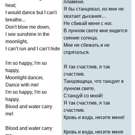
пламени.
heat
;
Я бы станцевал, но мне не
I
would
dance
but
I
can't
хватает дыхания…
breathe
...
Не сбивай меня с ног.
Don't
blow
me
down
,
В лунном свете мне видится
I
see
sunshine
in
the
сияние солнца.
moonlight
,
Мне не сбежать и не
I
can
’
t
run
and
I
can
’
t
hide
спрятаться.
I'm
so
happy
,
I'm
so
Я так счастлив, я так
happy
,
счастлив.
Moonlight
dancer
,
Танцовщица, что танцует в
Dance
with
me
!
лунном свете,
I'm
so
happy
,
I'm
so
Станцуй со мной!
happy
,
Я так счастлив, я так
Blood
and
water
carry
счастлив.
me
!
Кровь и вода, несите меня!
Blood
and
water
carry
Кровь и вода, несите меня