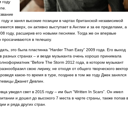
м году
пе.
азвание
 году и занял высокие позиции в чартах британской независимой
емится вверх, он активно выступает в Англии и за ее пределами, а
08 году, расширив его новыми песнями. Тогда же он впервые
о просачиваются в телешоу.
дать, это была пластинка “
Harder
Than
Easy
” 2009 года. Его выход
в разных странах – и везде музыканта очень хорошо принимала
полноформатник “
Before
The
Storm
2012 года, в котором музыкант
азнообразил свою лирику, не отходя от общего творческого векто
роведя какое-то время в туре, позднее в том же году Джек занялся
 певицы Джанет Девлин.
ца увидел свет в 2015 году – им был “
Written
In
Scars
”. Он имел
тании и дошел до высокого 7 места в чарте страны, также попав 
ии и ряда других стран.