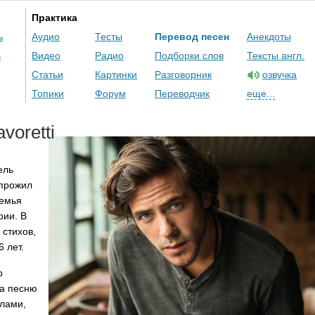
Практика
ь
Аудио
Тесты
Перевод песен
Анекдоты
ь
Видео
Радио
Подборки слов
Тексты англ.
Статьи
Картинки
Разговорник
озвучка
Топики
Форум
Переводчик
еще...
voretti
ель
 прожил
семья
рии. В
стихов,
6 лет.
о
на песню
глами,