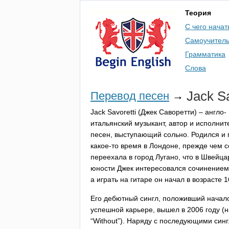
Теория
С чего начат
Самоучител
Грамматика
Слова
Jack
Sa
Перевод песен
→
Jack
Savoretti
(Джек Саворетти) – англо-
итальянский музыкант, автор и исполнит
песен, выступающий сольно. Родился и
какое-то время в Лондоне, прежде чем 
переехала в город Лугано, что в Швейца
юности Джек интересовался сочинением 
а играть на гитаре он начал в возрасте 1
Его дебютный сингл, положивший начал
успешной карьере, вышел в 2006 году (
“
Without
”). Наряду с последующими син