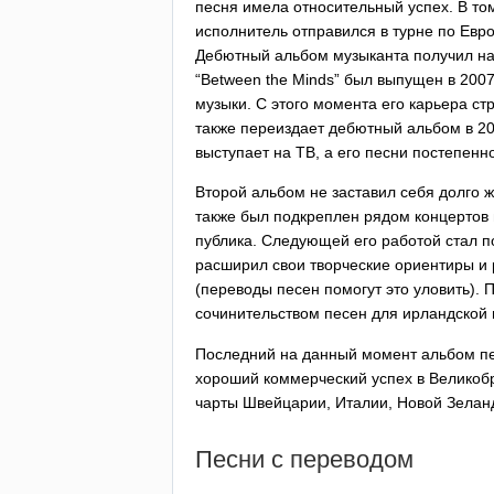
песня имела относительный успех. В то
исполнитель отправился в турне по Евро
Дебютный альбом музыканта получил н
“
Between
the
Minds
” был выпущен в 2007
музыки. С этого момента его карьера стр
также переиздает дебютный альбом в 20
выступает на ТВ, а его песни постепенн
Второй альбом не заставил себя долго ж
также был подкреплен рядом концертов 
публика. Следующей его работой стал 
расширил свои творческие ориентиры и р
(переводы песен помогут это уловить). П
сочинительством песен для ирландской
Последний на данный момент альбом пев
хороший коммерческий успех в Великобри
чарты Швейцарии, Италии, Новой Зеланд
Песни с переводом