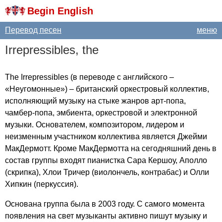
Begin English
Перевод песен
меню
Irrepressibles
,
the
The
Irrepressibles
(в переводе с английского –
«Неугомонные») – британский оркестровый коллектив,
исполняющий музыку на стыке жанров арт-попа,
чамбер-попа, эмбиента, оркестровой и электронной
музыки. Основателем, композитором, лидером и
неизменным участником коллектива является Джейми
МакДермотт. Кроме МакДермотта на сегодняшний день в
состав группы входят пианистка Сара Кершоу, Аполло
(скрипка), Хлои Тричер (виолончель, контрабас) и Олли
Хипкин (перкуссия).
Основана группа была в 2003 году. С самого момента
появления на свет музыканты активно пишут музыку и