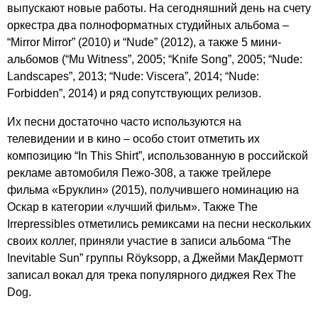
выпускают новые работы. На сегодняшний день на счету
оркестра два полноформатных студийных альбома –
“
Mirror
Mirror
” (2010) и “
Nude
” (2012), а также 5 мини-
альбомов (“
Mu
Witness
”, 2005; “
Knife
Song
”, 2005; “
Nude
:
Landscapes
”, 2013; “
Nude
:
Viscera
”, 2014; “
Nude
:
Forbidden
”, 2014) и ряд сопутствующих релизов.
Их песни достаточно часто используются на
телевидении и в кино – особо стоит отметить их
композицию “
In
This
Shirt
”, использованную в российской
рекламе автомобиля Пежо-308, а также трейлере
фильма «Бруклин» (2015), получившего номинацию на
Оскар в категории «лучший фильм». Также
The
Irrepressibles
отметились ремиксами на песни нескольких
своих коллег, приняли участие в записи альбома “
The
Inevitable
Sun
” группы
R
ö
yksopp
, а Джейми МакДермотт
записал вокал для трека популярного диджея
Rex
The
Dog
.