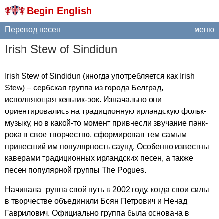
Begin English
Перевод песен
меню
Irish
Stew
of
Sindidun
Irish
Stew
of
Sindidun
(иногда употребляется как
Irish
Stew
) – сербская группа из города Белград,
исполняющая кельтик-рок. Изначально они
ориентировались на традиционную ирландскую фольк-
музыку, но в какой-то момент привнесли звучание панк-
рока в свое творчество, сформировав тем самым
принесший им популярность саунд. Особенно известны
каверами традиционных ирландских песен, а также
песен популярной группы
The
Pogues
.
Начинала группа свой путь в 2002 году, когда свои силы
в творчестве объединили Боян Петрович и Ненад
Гаврилович. Официально группа была основана в