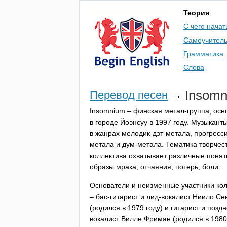
Теория
С чего начат
Самоучител
Грамматика
Слова
Insom
Перевод песен
→
Insomnium
– финская метал-группа, осн
в городе Йоэнсуу в 1997 году. Музыкант
в жанрах мелодик-дэт-метала, прогресси
метала и дум-метала. Тематика творчес
коллектива охватывает различные понят
образы мрака, отчаяния, потерь, боли.
Основатели и неизменные участники ко
– бас-гитарист и лид-вокалист Ниило Се
(родился в 1979 году) и гитарист и позд
вокалист Вилле Фриман (родился в 1980 