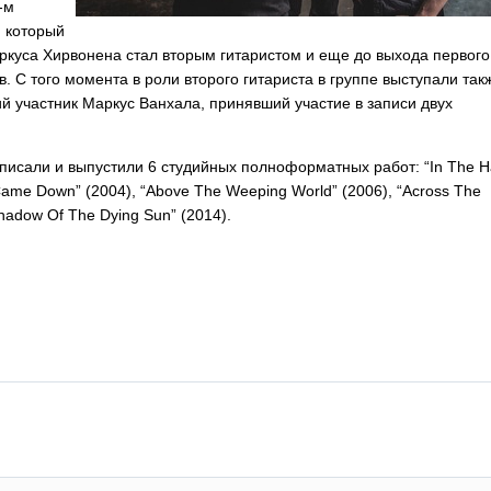
-м
 который
ркуса Хирвонена стал вторым гитаристом и еще до выхода первого
. С того момента в роли второго гитариста в группе выступали так
 участник Маркус Ванхала, принявший участие в записи двух
писали и выпустили 6 студийных полноформатных работ: “
In
The
H
Came
Down
” (2004), “
Above
The
Weeping
World
” (2006), “
Across
The
hadow
Of
The
Dying
Sun
” (2014).