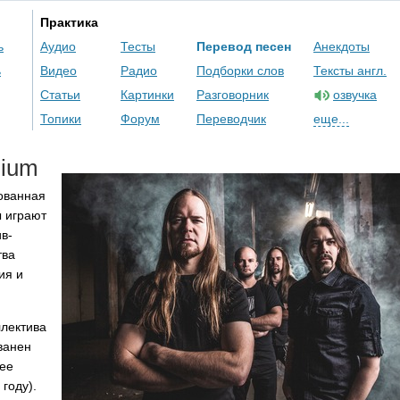
Практика
ь
Аудио
Тесты
Перевод песен
Анекдоты
ь
Видео
Радио
Подборки слов
Тексты англ.
Статьи
Картинки
Разговорник
озвучка
Топики
Форум
Переводчик
еще...
nium
ованная
ы играют
в-
тва
ия и
ллектива
ванен
нее
году).