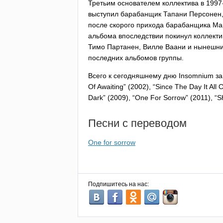
Третьим основателем коллектива в 1997
выступил барабанщик Тапани Персонен,
после скорого прихода барабанщика Ма
альбома впоследствии покинул коллектив
Тимо Партанен, Вилле Ваани и нынешний
последних альбомов группы.
Всего к сегодняшнему дню
Insomnium
за
Of
Awaiting
” (2002), “
Since
The
Day
It
All
Dark
” (2009), “
One
For
Sorrow
” (2011), “
S
Песни с переводом
One for sorrow
Подпишитесь на нас: