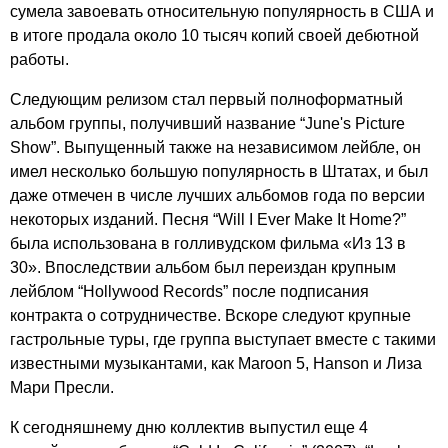
сумела завоевать относительную популярность в США и
в итоге продала около 10 тысяч копий своей дебютной
работы.
Следующим релизом стал первый полноформатный
альбом группы, получивший название “
June's
Picture
Show
”. Выпущенный также на независимом лейбле, он
имел несколько большую популярность в Штатах, и был
даже отмечен в числе лучших альбомов года по версии
некоторых изданий. Песня “
Will
I
Ever
Make
It
Home
?”
была использована в голливудском фильма «Из 13 в
30». Впоследствии альбом был переиздан крупным
лейблом “
Hollywood
Records
” после подписания
контракта о сотрудничестве. Вскоре следуют крупные
гастрольные туры, где группа выступает вместе с такими
известными музыкантами, как
Maroon
5,
Hanson
и Лиза
Мари Пресли.
К сегодняшнему дню коллектив выпустил еще 4