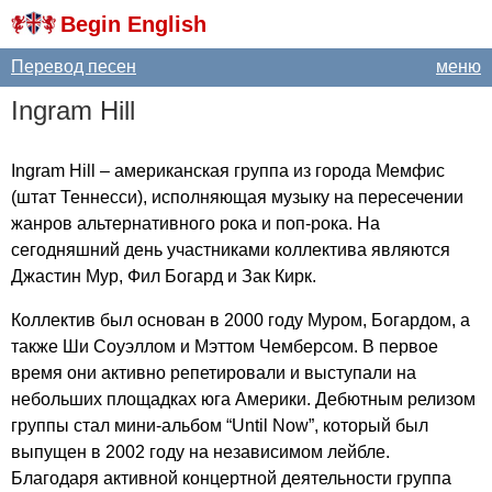
Begin English
Перевод песен
меню
Ingram
Hill
Ingram
Hill
– американская группа из города Мемфис
(штат Теннесси), исполняющая музыку на пересечении
жанров альтернативного рока и поп-рока. На
сегодняшний день участниками коллектива являются
Джастин Мур, Фил Богард и Зак Кирк.
Коллектив был основан в 2000 году Муром, Богардом, а
также Ши Соуэллом и Мэттом Чемберсом. В первое
время они активно репетировали и выступали на
небольших площадках юга Америки. Дебютным релизом
группы стал мини-альбом “
Until
Now
”, который был
выпущен в 2002 году на независимом лейбле.
Благодаря активной концертной деятельности группа