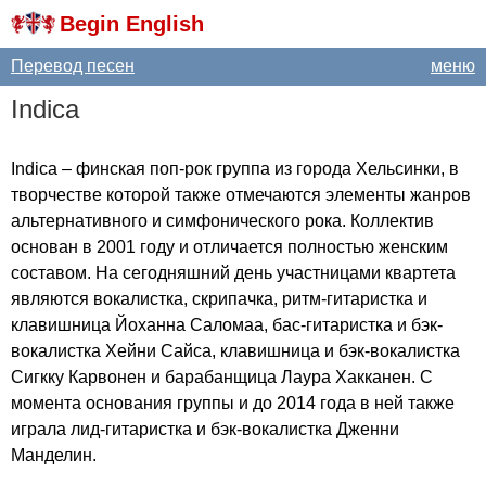
Begin English
Перевод песен
меню
Indica
Indica
– финская поп-рок группа из города Хельсинки, в
творчестве которой также отмечаются элементы жанров
альтернативного и симфонического рока. Коллектив
основан в 2001 году и отличается полностью женским
составом. На сегодняшний день участницами квартета
являются вокалистка, скрипачка, ритм-гитаристка и
клавишница Йоханна Саломаа, бас-гитаристка и бэк-
вокалистка Хейни Сайса, клавишница и бэк-вокалистка
Сигкку Карвонен и барабанщица Лаура Хакканен. С
момента основания группы и до 2014 года в ней также
играла лид-гитаристка и бэк-вокалистка Дженни
Манделин.