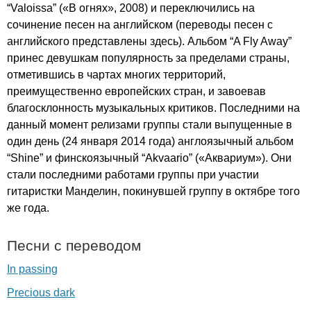
“
Valoissa
” («В огнях», 2008) и переключились на
сочинение песен на английском (переводы песен с
английского представлены здесь). Альбом “
A
Fly
Away
”
принес девушкам популярность за пределами страны,
отметившись в чартах многих территорий,
преимущественно европейских стран, и завоевав
благосклонность музыкальных критиков. Последними на
данный момент релизами группы стали выпущенные в
один день (24 января 2014 года) англоязычный альбом
“
Shine
” и финскоязычный “
Akvaario
” («Аквариум»). Они
стали последними работами группы при участии
гитаристки Манделин, покинувшей группу в октябре того
же года.
Песни с переводом
In passing
Precious dark