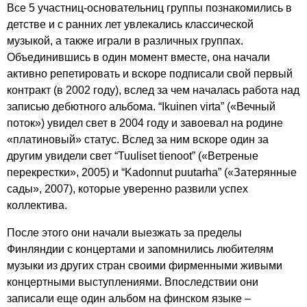
Все 5 участниц-основательниц группы познакомились в
детстве и с ранних лет увлекались классической
музыкой, а также играли в различных группах.
Объединившись в один момент вместе, она начали
активно репетировать и вскоре подписали свой первый
контракт (в 2002 году), вслед за чем началась работа над
записью дебютного альбома. “
Ikuinen
virta
” («Вечный
поток») увидел свет в 2004 году и завоевал на родине
«платиновый» статус. Вслед за ним вскоре один за
другим увидели свет “
Tuuliset
tienoot
” («Ветреные
перекрестки», 2005) и “
Kadonnut
puutarha
” («Затерянные
сады», 2007), которые уверенно развили успех
коллектива.
После этого они начали выезжать за пределы
Финляндии с концертами и запомнились любителям
музыки из других стран своими фирменными живыми
концертными выступлениями. Впоследствии они
записали еще один альбом на финском языке –