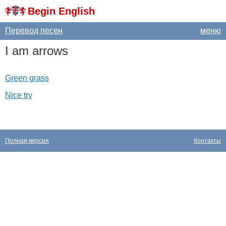
Begin English
Перевод песен
меню
I
am
arrows
Green grass
Nice try
Полная версия
Контакты