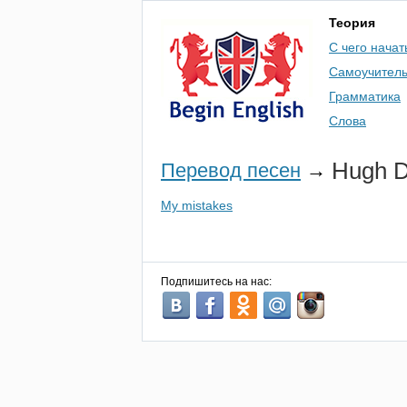
Теория
С чего начат
Самоучител
Грамматика
Слова
Hugh
D
Перевод песен
→
My mistakes
Подпишитесь на нас: