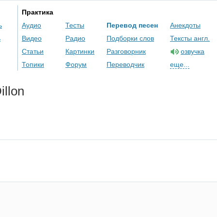
Практика
ь
Аудио
Тесты
Перевод песен
Анекдоты
ь
Видео
Радио
Подборки слов
Тексты англ.
Статьи
Картинки
Разговорник
озвучка
Топики
Форум
Переводчик
еще...
illon